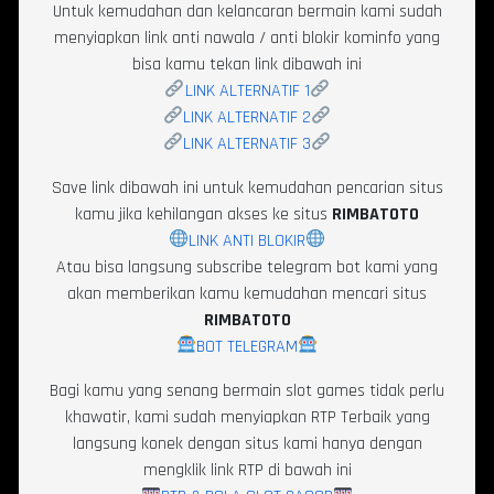
Untuk kemudahan dan kelancaran bermain kami sudah
menyiapkan link anti nawala / anti blokir kominfo yang
bisa kamu tekan link dibawah ini
LINK ALTERNATIF 1
LINK ALTERNATIF 2
LINK ALTERNATIF 3
Save link dibawah ini untuk kemudahan pencarian situs
kamu jika kehilangan akses ke situs
RIMBATOTO
LINK ANTI BLOKIR
Atau bisa langsung subscribe telegram bot kami yang
akan memberikan kamu kemudahan mencari situs
RIMBATOTO
BOT TELEGRAM
Bagi kamu yang senang bermain slot games tidak perlu
khawatir, kami sudah menyiapkan RTP Terbaik yang
langsung konek dengan situs kami hanya dengan
mengklik link RTP di bawah ini