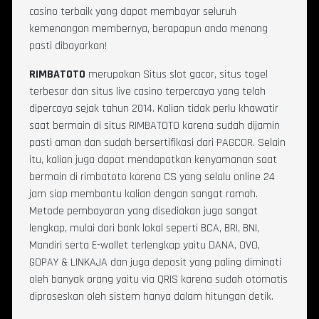
casino terbaik yang dapat membayar seluruh
kemenangan membernya, berapapun anda menang
pasti dibayarkan!
RIMBATOTO
merupakan Situs slot gacor, situs togel
terbesar dan situs live casino terpercaya yang telah
dipercaya sejak tahun 2014. Kalian tidak perlu khawatir
saat bermain di situs RIMBATOTO karena sudah dijamin
pasti aman dan sudah bersertifikasi dari PAGCOR. Selain
itu, kalian juga dapat mendapatkan kenyamanan saat
bermain di rimbatoto karena CS yang selalu online 24
jam siap membantu kalian dengan sangat ramah.
Metode pembayaran yang disediakan juga sangat
lengkap, mulai dari bank lokal seperti BCA, BRI, BNI,
Mandiri serta E-wallet terlengkap yaitu DANA, OVO,
GOPAY & LINKAJA dan juga deposit yang paling diminati
oleh banyak orang yaitu via QRIS karena sudah otomatis
diproseskan oleh sistem hanya dalam hitungan detik.