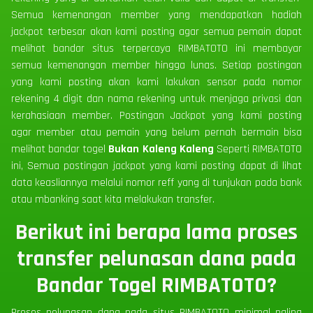
Semua kemenangan member yang mendapatkan hadiah
jackpot terbesar akan kami posting agar semua pemain dapat
melihat bandar situs terpercaya RIMBATOTO ini membayar
semua kemenangan member hingga lunas. Setiap postingan
yang kami posting akan kami lakukan sensor pada nomor
rekening 4 digit dan nama rekening untuk menjaga privasi dan
kerahasiaan member. Postingan Jackpot yang kami posting
agar member atau pemain yang belum pernah bermain bisa
melihat bandar togel
Bukan Kaleng Kaleng
Seperti RIMBATOTO
ini, Semua postingan jackpot yang kami posting dapat di lihat
data keasliannya melalui nomor reff yang di tunjukan pada bank
atau mbanking saat kita melakukan transfer.
Berikut ini berapa lama proses
transfer pelunasan dana pada
Bandar Togel RIMBATOTO?
Proses pelunasan dana pada situs RIMBATOTO minimal paling