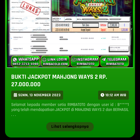
BUKTI JACKPOT MAHJONG WAYS 2 RP.
27.000.000
SENIN, 13 NOVEMBER 2023
10:12 AM WIB
Selamat kepada member setia RIMBATOTO dengan user id : B*****1
yang telah mendapatkan JACKPOT di MAHJONG WAYS 2 dan BERHASIL
. . .
Lihat selengkapnya