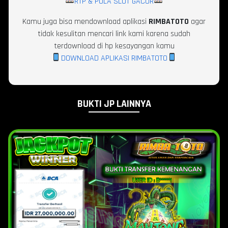
RTP & POLA SLOT GACOR
Kamu juga bisa mendownload aplikasi
RIMBATOTO
agar
tidak kesulitan mencari link kami karena sudah
terdownload di hp kesayangan kamu
DOWNLOAD APLIKASI RIMBATOTO
BUKTI JP LAINNYA