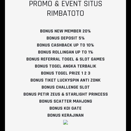
PROMO & EVENT SITUS
RIMBATOTO
BONUS NEW MEMBER 20%
BONUS DEPOSIT 5%
BONUS CASHBACK UP TO 10%
BONUS ROLLINGAN UP TO 1%
BONUS REFERRAL TOGEL & SLOT GAMES
BONUS TOGEL ANGKA TERBALIK
BONUS TOGEL PRIZE 1 2 3
BONUS TIKET LUCKYSPIN ANTI ZONK
BONUS CHALLENGE SLOT
BONUS PETIR ZEUS & STARLIGHT PRINCESS
BONUS SCATTER MAHJONG
BONUS KOI GATE
BONUS KERAJINAN