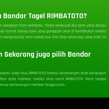
da Bandar Togel RIMBATOTO?
pengisian from withdraw, Tanpa terkecuali jika bank yang ditunju
i normal. Setiap bank yang gangguan akan di beritahukan melalui
 menghubungi kami melalui live chat atau whatsapp yang hadir 24
 Sekarang juga pilih Bandar
 khawatir pada situs RIMBATOTO karena kemenangan anda berapapun
bisa anda mainkan melalui situs resmi RIMBATOTO. Kami sangat
semua kemenangan member hingga lunas.