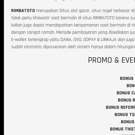
RIMBATOTO
merupakan Situs slot gacor, situs togel terbesar da
tidak perlu khawatir saat bermain di situs RIMBATOTO karena sud
kalian juga dapat mendapatkan kenyamanan saat bermain di ri
dengan sangat ramah. Metode pembayaran yang disediakan juga sa
E-wallet terlengkap yaitu DANA, OVO, GOPAY & LINKAJA dan juga 
sudah otomatis diproseskan oleh sistem hanya dalam hitungan 
PROMO & EVE
BONUS
BON
BONUS C
BONUS R
BONUS REFER
BONUS TO
BONUS 
BONUS TIKE