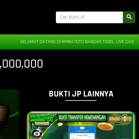
ELAMAT DATANG DI RIMBATOTO BANDAR TOGEL, LIVE CASINO & SLOT TE
,000,000
BUKTI JP LAINNYA