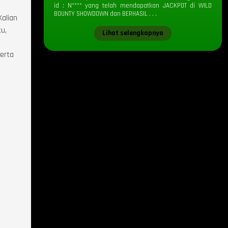
id : N**** yang telah mendapatkan JACKPOT di WILD
BOUNTY SHOWDOWN dan BERHASIL . . .
Kalian
u,
Lihat selengkapnya
serta