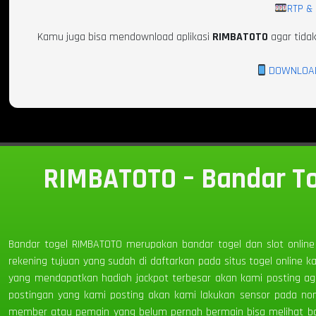
RTP &
Kamu juga bisa mendownload aplikasi
RIMBATOTO
agar tidak
DOWNLOAD
RIMBATOTO – Bandar T
Bandar togel RIMBATOTO merupakan bandar togel dan slot onli
rekening tujuan yang sudah di daftarkan pada situs togel online
yang mendapatkan hadiah jackpot terbesar akan kami posting a
postingan yang kami posting akan kami lakukan sensor pada nom
member atau pemain yang belum pernah bermain bisa melihat b