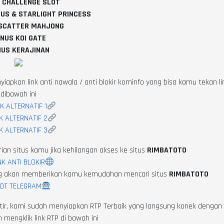
 CHALLENGE SLOT
EUS & STARLIGHT PRINCESS
SCATTER MAHJONG
NUS KOI GATE
US KERAJINAN
kan link anti nawala / anti blokir kominfo yang bisa kamu tekan li
dibawah ini
NK ALTERNATIF 1
K ALTERNATIF 2
K ALTERNATIF 3
ian situs kamu jika kehilangan akses ke situs
RIMBATOTO
NK ANTI BLOKIR
ang akan memberikan kamu kemudahan mencari situs
RIMBATOTO
OT TELEGRAM
ir, kami sudah menyiapkan RTP Terbaik yang langsung konek dengan 
mengklik link RTP di bawah ini