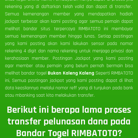
rekening yang di daftarkan telah valid dan dapat di transfer.
Semua kemenangan member yang mendapatkan hadiah
jackpot terbesar akan kami posting agar semua pemain dapat
melihat bandar situs terpercaya RIMBATOTO ini membayar
semua kemenangan member hingga lunas. Setiap postingan
yang kami posting akan kami lakukan sensor pada nomor
rekening 4 digit dan nama rekening untuk menjaga privasi dan
kerahasiaan member. Postingan Jackpot yang kami posting
agar member atau pemain yang belum pernah bermain bisa
melihat bandar togel
Bukan Kaleng Kaleng
Seperti RIMBATOTO
ini, Semua postingan jackpot yang kami posting dapat di lihat
data keasliannya melalui nomor reff yang di tunjukan pada bank
atau mbanking saat kita melakukan transfer.
Berikut ini berapa lama proses
transfer pelunasan dana pada
Bandar Togel RIMBATOTO?