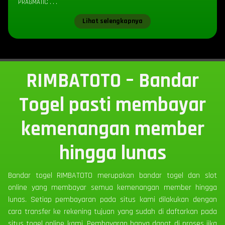
PRAGMATIC . . .
Lihat selengkapnya
RIMBATOTO – Bandar
Togel pasti membayar
kemenangan member
hingga lunas
Bandar togel RIMBATOTO merupakan bandar togel dan slot
online yang membayar semua kemenangan member hingga
lunas. Setiap pembayaran pada situs kami dilakukan dengan
cara transfer ke rekening tujuan yang sudah di daftarkan pada
situs togel online kami, Pembayaran hanya dapat di proses jika