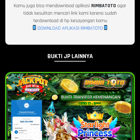
Kamu juga bisa mendownload aplikasi
RIMBATOTO
agar
tidak kesulitan mencari link kami karena sudah
terdownload di hp kesayangan kamu
DOWNLOAD APLIKASI RIMBATOTO
BUKTI JP LAINNYA