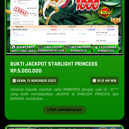
BUKTI JACKPOT STARLIGHT PRINCESS
RP.5.000.000
SENIN, 13 NOVEMBER 2023
10:12 AM WIB
Selamat kepada member setia RIMBATOTO dengan user id : B****
yang telah mendapatkan JACKPOT di STARLIGHT PRINCESS dan
BERHASIL melakukan . . .
Lihat selengkapnya