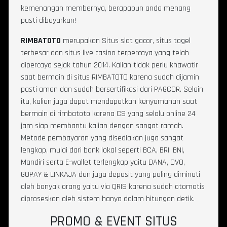
kemenangan membernya, berapapun anda menang
pasti dibayarkan!
RIMBATOTO
merupakan Situs slot gacor, situs togel
terbesar dan situs live casino terpercaya yang telah
dipercaya sejak tahun 2014. Kalian tidak perlu khawatir
saat bermain di situs RIMBATOTO karena sudah dijamin
pasti aman dan sudah bersertifikasi dari PAGCOR. Selain
itu, kalian juga dapat mendapatkan kenyamanan saat
bermain di rimbatoto karena CS yang selalu online 24
jam siap membantu kalian dengan sangat ramah.
Metode pembayaran yang disediakan juga sangat
lengkap, mulai dari bank lokal seperti BCA, BRI, BNI,
Mandiri serta E-wallet terlengkap yaitu DANA, OVO,
GOPAY & LINKAJA dan juga deposit yang paling diminati
oleh banyak orang yaitu via QRIS karena sudah otomatis
diproseskan oleh sistem hanya dalam hitungan detik.
PROMO & EVENT SITUS