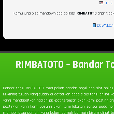
RTP &
Kamu juga bisa mendownload aplikasi
RIMBATOTO
agar tidak
DOWNLOAD
RIMBATOTO – Bandar T
Bandar togel RIMBATOTO merupakan bandar togel dan slot onli
rekening tujuan yang sudah di daftarkan pada situs togel online
yang mendapatkan hadiah jackpot terbesar akan kami posting a
postingan yang kami posting akan kami lakukan sensor pada nom
member atau pemain yang belum pernah bermain bisa melihat b