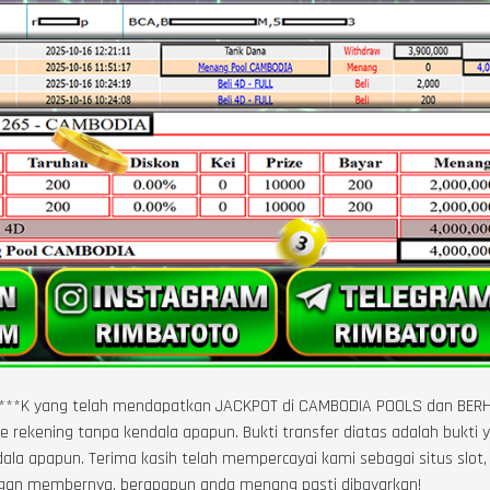
B****K yang telah mendapatkan JACKPOT di CAMBODIA POOLS dan BER
rekening tanpa kendala apapun. Bukti transfer diatas adalah bukti 
la apapun. Terima kasih telah mempercayai kami sebagai situs slot,
ngan membernya, berapapun anda menang pasti dibayarkan!