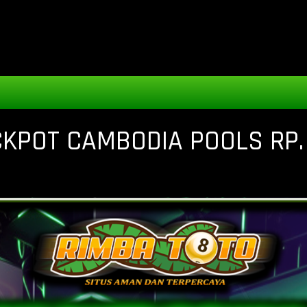
CKPOT CAMBODIA POOLS RP. 