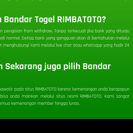
da Bandar Togel RIMBATOTO?
pengisian from withdraw, Tanpa terkecuali jika bank yang ditunju
i normal. Setiap bank yang gangguan akan di beritahukan melalui
 menghubungi kami melalui live chat atau whatsapp yang hadir 24
 Sekarang juga pilih Bandar
 khawatir pada situs RIMBATOTO karena kemenangan anda berapapun
bisa anda mainkan melalui situs resmi RIMBATOTO. Kami sangat
semua kemenangan member hingga lunas.