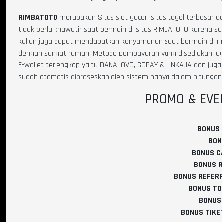
RIMBATOTO
merupakan Situs slot gacor, situs togel terbesar da
tidak perlu khawatir saat bermain di situs RIMBATOTO karena sud
kalian juga dapat mendapatkan kenyamanan saat bermain di ri
dengan sangat ramah. Metode pembayaran yang disediakan juga sa
E-wallet terlengkap yaitu DANA, OVO, GOPAY & LINKAJA dan juga 
sudah otomatis diproseskan oleh sistem hanya dalam hitungan 
PROMO & EVE
BONUS
BON
BONUS C
BONUS R
BONUS REFER
BONUS TO
BONUS 
BONUS TIKE