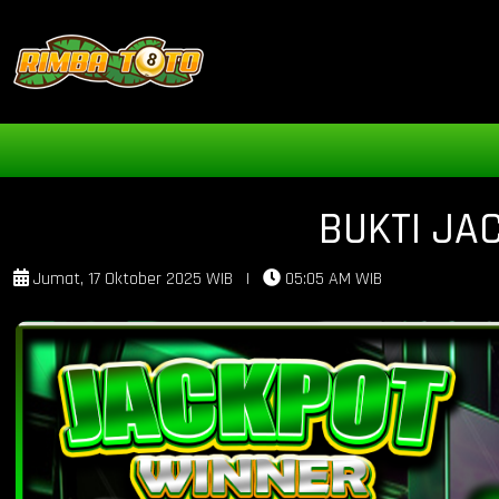
BUKTI JA
Jumat, 17 Oktober 2025 WIB
|
05:05 AM WIB