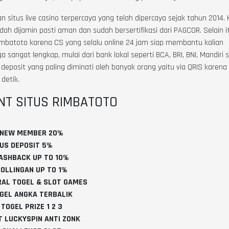
n situs live casino terpercaya yang telah dipercaya sejak tahun 2014. 
ah dijamin pasti aman dan sudah bersertifikasi dari PAGCOR. Selain it
mbatoto karena CS yang selalu online 24 jam siap membantu kalian
ngat lengkap, mulai dari bank lokal seperti BCA, BRI, BNI, Mandiri 
deposit yang paling diminati oleh banyak orang yaitu via QRIS karena
detik.
NT SITUS RIMBATOTO
 NEW MEMBER 20%
US DEPOSIT 5%
ASHBACK UP TO 10%
OLLINGAN UP TO 1%
RAL TOGEL & SLOT GAMES
GEL ANGKA TERBALIK
TOGEL PRIZE 1 2 3
T LUCKYSPIN ANTI ZONK