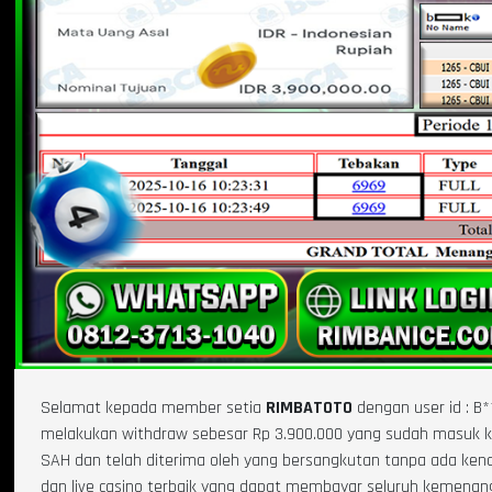
Selamat kepada member setia
RIMBATOTO
dengan user id : 
melakukan withdraw sebesar Rp 3.900.000 yang sudah masuk ke 
SAH dan telah diterima oleh yang bersangkutan tanpa ada kenda
dan live casino terbaik yang dapat membayar seluruh kemena