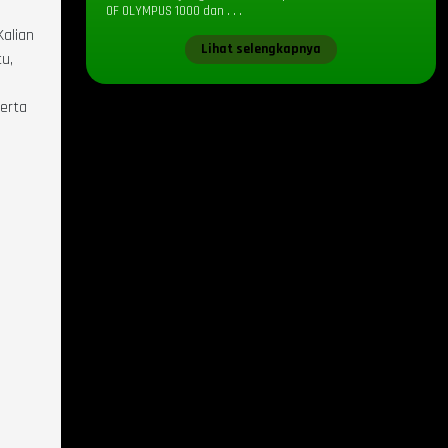
OF OLYMPUS 1000 dan . . .
Kalian
Lihat selengkapnya
u,
serta