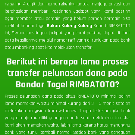
rekening 4 digit dan nama rekening untuk menjaga privasi dan
kerahasiaan member. Postingan Jackpot yang kami posting
agar member atau pemain yang belum pernah bermain bisa
melihat bandar togel
Bukan Kaleng Kaleng
Seperti RIMBATOTO
ini, Semua postingan jackpot yang kami posting dapat di lihat
data keasliannya melalui nomor reff yang di tunjukan pada bank
atau mbanking saat kita melakukan transfer.
Berikut ini berapa lama proses
transfer pelunasan dana pada
Bandar Togel RIMBATOTO?
Proses pelunasan dana pada situs RIMBATOTO minimal paling
lama memakan waktu minimal kurang dari 3 – 5 menit setelah
melakukan pengisian from withdraw, Tanpa terkecuali jika bank
yang ditunju memiliki gangguan pada saat melakukan transfer
kami akan memakan waktu lebih lama karena harus menunggu
bank yang tunju kembali normal. Setiap bank yang gangguan