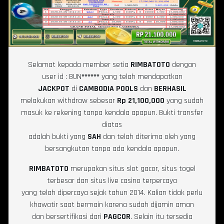
Selamat kepada member setia
RIMBATOTO
dengan
user id : BUN
******
yang telah mendapatkan
JACKPOT
di
CAMBODIA POOLS
dan
BERHASIL
melakukan withdraw sebesar
Rp 21,100,000
yang sudah
masuk ke rekening tanpa kendala apapun. Bukti transfer
diatas
adalah bukti yang
SAH
dan telah diterima oleh yang
bersangkutan tanpa ada kendala apapun.
RIMBATOTO
merupakan situs slot gacor, situs togel
terbesar dan situs live casino terpercaya
yang telah dipercaya sejak tahun 2014. Kalian tidak perlu
khawatir saat bermain karena sudah dijamin aman
dan bersertifikasi dari
PAGCOR
. Selain itu tersedia