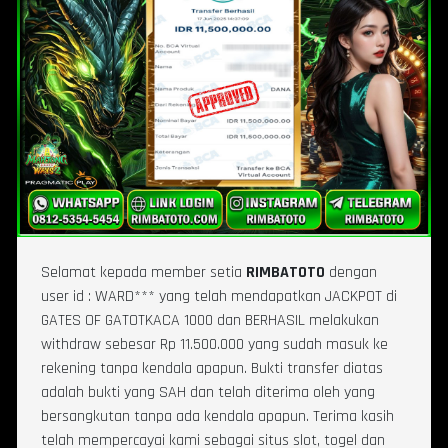
Selamat kepada member setia
RIMBATOTO
dengan
user id : WARD*** yang telah mendapatkan JACKPOT di
GATES OF GATOTKACA 1000 dan BERHASIL melakukan
withdraw sebesar Rp 11.500.000 yang sudah masuk ke
rekening tanpa kendala apapun. Bukti transfer diatas
adalah bukti yang SAH dan telah diterima oleh yang
bersangkutan tanpa ada kendala apapun. Terima kasih
telah mempercayai kami sebagai situs slot, togel dan