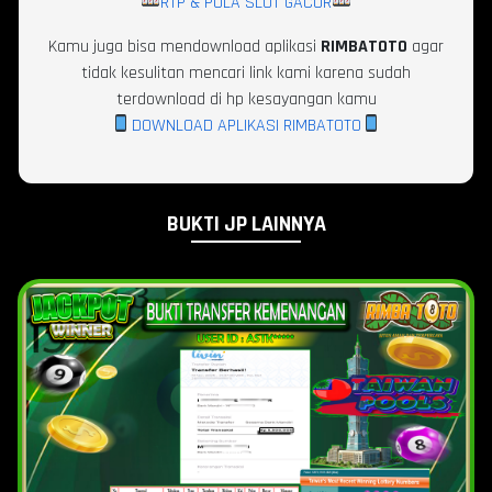
RTP & POLA SLOT GACOR
Kamu juga bisa mendownload aplikasi
RIMBATOTO
agar
tidak kesulitan mencari link kami karena sudah
terdownload di hp kesayangan kamu
DOWNLOAD APLIKASI RIMBATOTO
BUKTI JP LAINNYA