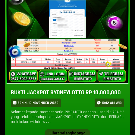
BUKTI JACKPOT SYDNEYLOTTO RP 10,000,000
SENIN, 13 NOVEMBER 2023
10:12 AM WIB
Selamat kepada member setia RIMBATOTO dengan user id : ABAI***
yang telah mendapatkan JACKPOT di SYDNEYLOTTO dan BERHASIL
melakukan withdraw . . .
Lihat selengkapnya