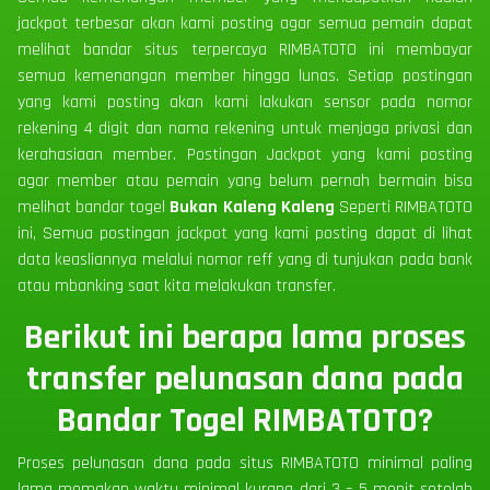
jackpot terbesar akan kami posting agar semua pemain dapat
melihat bandar situs terpercaya RIMBATOTO ini membayar
semua kemenangan member hingga lunas. Setiap postingan
yang kami posting akan kami lakukan sensor pada nomor
rekening 4 digit dan nama rekening untuk menjaga privasi dan
kerahasiaan member. Postingan Jackpot yang kami posting
agar member atau pemain yang belum pernah bermain bisa
melihat bandar togel
Bukan Kaleng Kaleng
Seperti RIMBATOTO
ini, Semua postingan jackpot yang kami posting dapat di lihat
data keasliannya melalui nomor reff yang di tunjukan pada bank
atau mbanking saat kita melakukan transfer.
Berikut ini berapa lama proses
transfer pelunasan dana pada
Bandar Togel RIMBATOTO?
Proses pelunasan dana pada situs RIMBATOTO minimal paling
lama memakan waktu minimal kurang dari 3 – 5 menit setelah