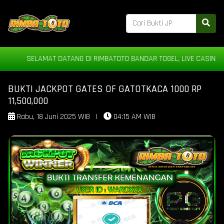
SELAMAT DATANG DI RIMBATOTO BANDAR TOGEL, LIVE CASINO & SLOT
BUKTI JACKPOT GATES OF GATOTKACA 1000 RP
11,500,000
Rabu, 18 Juni 2025 WIB
|
04:15 AM WIB