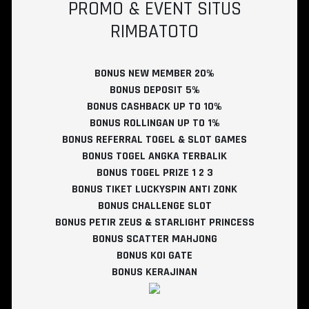
PROMO & EVENT SITUS
RIMBATOTO
BONUS NEW MEMBER 20%
BONUS DEPOSIT 5%
BONUS CASHBACK UP TO 10%
BONUS ROLLINGAN UP TO 1%
BONUS REFERRAL TOGEL & SLOT GAMES
BONUS TOGEL ANGKA TERBALIK
BONUS TOGEL PRIZE 1 2 3
BONUS TIKET LUCKYSPIN ANTI ZONK
BONUS CHALLENGE SLOT
BONUS PETIR ZEUS & STARLIGHT PRINCESS
BONUS SCATTER MAHJONG
BONUS KOI GATE
BONUS KERAJINAN