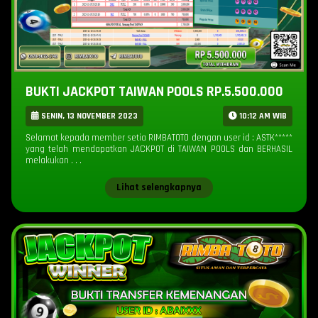
BUKTI JACKPOT TAIWAN POOLS RP.5.500.000
SENIN, 13 NOVEMBER 2023
10:12 AM WIB
Selamat kepada member setia RIMBATOTO dengan user id : ASTK*****
yang telah mendapatkan JACKPOT di TAIWAN POOLS dan BERHASIL
melakukan . . .
Lihat selengkapnya