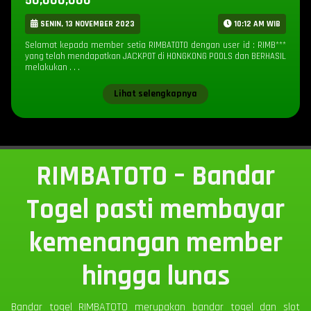
SENIN, 13 NOVEMBER 2023
10:12 AM WIB
Selamat kepada member setia RIMBATOTO dengan user id : RIMB***
yang telah mendapatkan JACKPOT di HONGKONG POOLS dan BERHASIL
melakukan . . .
Lihat selengkapnya
RIMBATOTO – Bandar
Togel pasti membayar
kemenangan member
hingga lunas
Bandar togel RIMBATOTO merupakan bandar togel dan slot