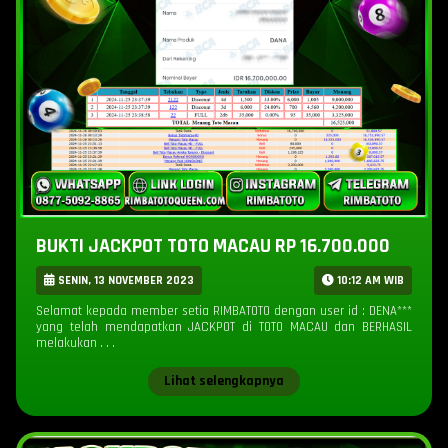
BUKTI JACKPOT TOTO MACAU RP 16.700.000
SENIN, 13 NOVEMBER 2023
10:12 AM WIB
Selamat kepada member setia RIMBATOTO dengan user id : DENA***
yang telah mendapatkan JACKPOT di TOTO MACAU dan BERHASIL
melakukan . . .
Lihat selengkapnya