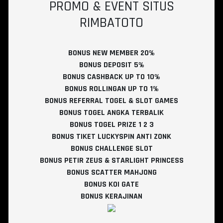
PROMO & EVENT SITUS
RIMBATOTO
BONUS NEW MEMBER 20%
BONUS DEPOSIT 5%
BONUS CASHBACK UP TO 10%
BONUS ROLLINGAN UP TO 1%
BONUS REFERRAL TOGEL & SLOT GAMES
BONUS TOGEL ANGKA TERBALIK
BONUS TOGEL PRIZE 1 2 3
BONUS TIKET LUCKYSPIN ANTI ZONK
BONUS CHALLENGE SLOT
BONUS PETIR ZEUS & STARLIGHT PRINCESS
BONUS SCATTER MAHJONG
BONUS KOI GATE
BONUS KERAJINAN