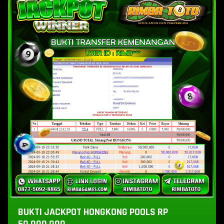
BUKTI JACKPOT HONGKONG POOLS RP
50,000,000