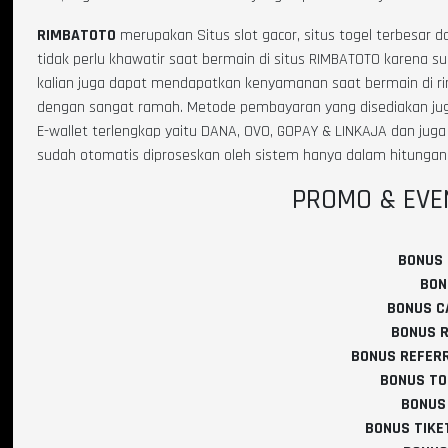
RIMBATOTO
merupakan Situs slot gacor, situs togel terbesar da
tidak perlu khawatir saat bermain di situs RIMBATOTO karena sud
kalian juga dapat mendapatkan kenyamanan saat bermain di ri
dengan sangat ramah. Metode pembayaran yang disediakan juga sa
E-wallet terlengkap yaitu DANA, OVO, GOPAY & LINKAJA dan juga 
sudah otomatis diproseskan oleh sistem hanya dalam hitungan 
PROMO & EVE
BONUS
BON
BONUS C
BONUS R
BONUS REFER
BONUS TO
BONUS 
BONUS TIKE