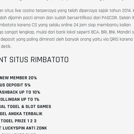
n situs live casino terpercaya yang telah dipercaya sejak tahun 2014. 
ah dijamin pasti aman dan sudah bersertifikasi dari PAGCOR. Selain it
mbatoto karena CS yang selalu online 24 jam siap membantu kalian
ngat lengkap, mulai dari bank lokal seperti BCA, BRI, BNI, Mandiri 
deposit yang paling diminati oleh banyak orang yaitu via QRIS karena
detik.
NT SITUS RIMBATOTO
 NEW MEMBER 20%
US DEPOSIT 5%
ASHBACK UP TO 10%
OLLINGAN UP TO 1%
RAL TOGEL & SLOT GAMES
GEL ANGKA TERBALIK
TOGEL PRIZE 1 2 3
T LUCKYSPIN ANTI ZONK