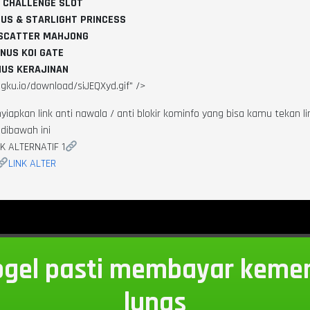
 CHALLENGE SLOT
EUS & STARLIGHT PRINCESS
SCATTER MAHJONG
NUS KOI GATE
US KERAJINAN
mgku.io/download/siJEQXyd.gif" />
kan link anti nawala / anti blokir kominfo yang bisa kamu tekan li
dibawah ini
NK ALTERNATIF 1
LINK ALTER
ogel pasti membayar kem
lunas