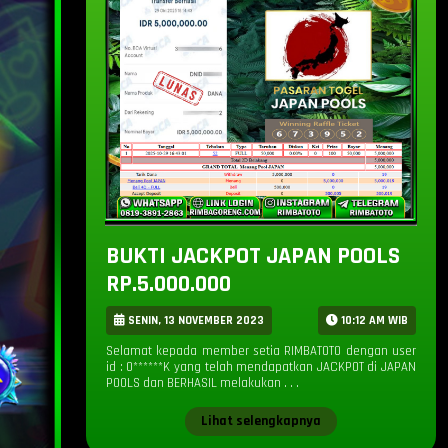
BUKTI JACKPOT JAPAN POOLS
RP.5.000.000
SENIN, 13 NOVEMBER 2023
10:12 AM WIB
Selamat kepada member setia RIMBATOTO dengan user
id : 0******K yang telah mendapatkan JACKPOT di JAPAN
POOLS dan BERHASIL melakukan . . .
Lihat selengkapnya