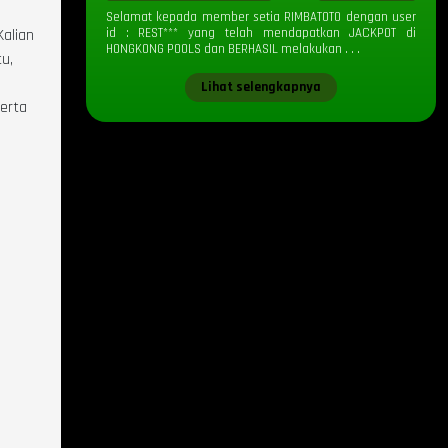
Selamat kepada member setia RIMBATOTO dengan user
Kalian
id : REST*** yang telah mendapatkan JACKPOT di
HONGKONG POOLS dan BERHASIL melakukan . . .
u,
Lihat selengkapnya
serta