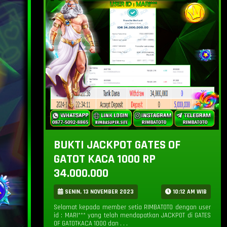
BUKTI JACKPOT GATES OF
GATOT KACA 1000 RP
34.000.000
SENIN, 13 NOVEMBER 2023
10:12 AM WIB
Selamat kepada member setia RIMBATOTO dengan user
id : MARI*** yang telah mendapatkan JACKPOT di GATES
OF GATOTKACA 1000 dan . . .