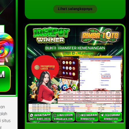
Lihat selengkapnya
dan
alah
 situs
!