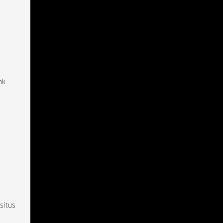
nk
situs