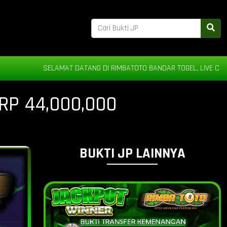
SELAMAT DATANG DI RIMBATOTO BANDAR TOGEL, LIVE CASINO & SL
RP 44,000,000
BUKTI JP LAINNYA