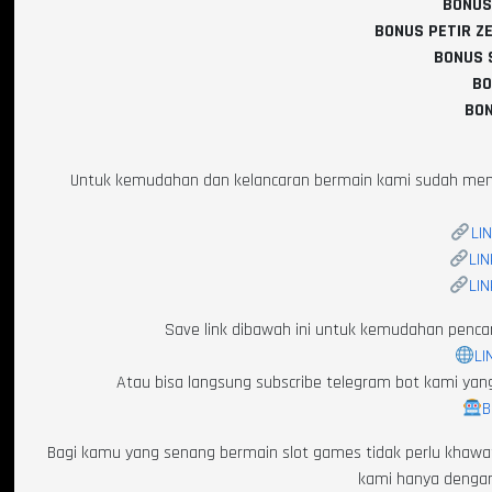
BONUS
BONUS PETIR Z
BONUS 
BO
BON
Untuk kemudahan dan kelancaran bermain kami sudah menyiap
LI
LIN
LIN
Save link dibawah ini untuk kemudahan pencar
LI
Atau bisa langsung subscribe telegram bot kami y
B
Bagi kamu yang senang bermain slot games tidak perlu khawat
kami hanya dengan 