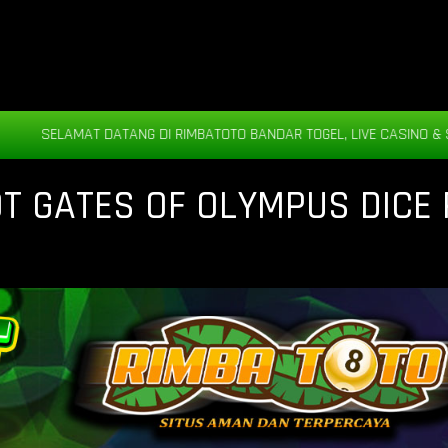
LAMAT DATANG DI RIMBATOTO BANDAR TOGEL, LIVE CASINO & SLOT TER
T GATES OF OLYMPUS DICE 