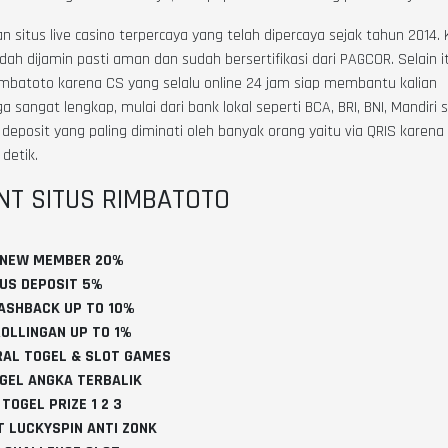
n situs live casino terpercaya yang telah dipercaya sejak tahun 2014. 
ah dijamin pasti aman dan sudah bersertifikasi dari PAGCOR. Selain it
mbatoto karena CS yang selalu online 24 jam siap membantu kalian
ngat lengkap, mulai dari bank lokal seperti BCA, BRI, BNI, Mandiri 
deposit yang paling diminati oleh banyak orang yaitu via QRIS karena
detik.
NT SITUS RIMBATOTO
 NEW MEMBER 20%
US DEPOSIT 5%
ASHBACK UP TO 10%
OLLINGAN UP TO 1%
RAL TOGEL & SLOT GAMES
GEL ANGKA TERBALIK
TOGEL PRIZE 1 2 3
T LUCKYSPIN ANTI ZONK