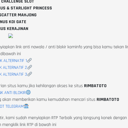
 CHALLENGE SLOT
EUS & STARLIGHT PRINCESS
SCATTER MAHJONG
NUS KOI GATE
US KERAJINAN
kan link anti nawala / anti blokir kominfo yang bisa kamu tekan li
dibawah ini
NK ALTERNATIF 1
K ALTERNATIF 2
K ALTERNATIF 3
ian situs kamu jika kehilangan akses ke situs
RIMBATOTO
NK ANTI BLOKIR
ang akan memberikan kamu kemudahan mencari situs
RIMBATOTO
OT TELEGRAM
ir, kami sudah menyiapkan RTP Terbaik yang langsung konek dengan 
mengklik link RTP di bawah ini