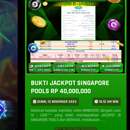
BUKTI JACKPOT SINGAPORE
POOLS RP 40,000,000
SENIN, 13 NOVEMBER 2023
10:12 AM WIB
Selamat kepada member setia RIMBATOTO dengan user
id : LOVE*** yang telah mendapatkan JACKPOT di
SINGAPORE POOLS dan BERHASIL melakukan . . .