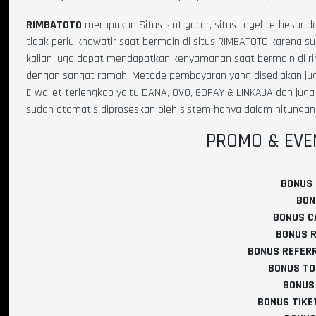
RIMBATOTO
merupakan Situs slot gacor, situs togel terbesar da
tidak perlu khawatir saat bermain di situs RIMBATOTO karena sud
kalian juga dapat mendapatkan kenyamanan saat bermain di ri
dengan sangat ramah. Metode pembayaran yang disediakan juga sa
E-wallet terlengkap yaitu DANA, OVO, GOPAY & LINKAJA dan juga 
sudah otomatis diproseskan oleh sistem hanya dalam hitungan 
PROMO & EVE
BONUS
BON
BONUS C
BONUS R
BONUS REFER
BONUS TO
BONUS 
BONUS TIKE