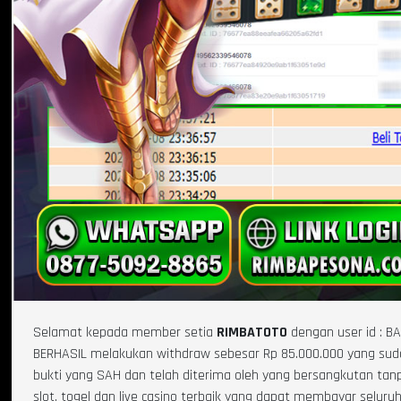
Selamat kepada member setia
RIMBATOTO
dengan user id : 
BERHASIL melakukan withdraw sebesar Rp 85.000.000 yang suda
bukti yang SAH dan telah diterima oleh yang bersangkutan tan
slot, togel dan live casino terbaik yang dapat membayar sel