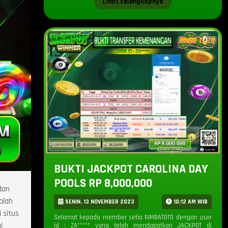
Lihat selengkapnya
BUKTI JACKPOT CAROLINA DAY
POOLS RP 8,000,000
dan
alah
SENIN, 13 NOVEMBER 2023
10:12 AM WIB
 situs
Selamat kepada member setia RIMBATOTO dengan user
!
id : ZA***** yang telah mendapatkan JACKPOT di