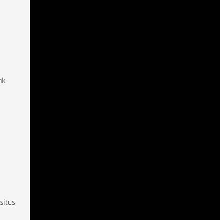
nk
situs