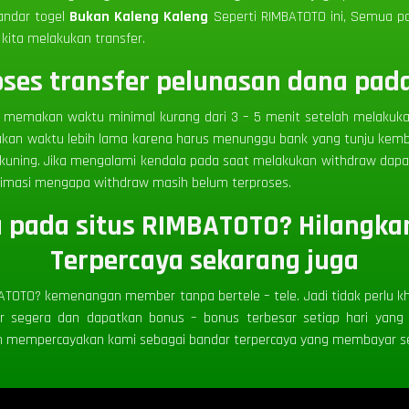
andar togel
Bukan Kaleng Kaleng
Seperti RIMBATOTO ini, Semua pos
kita melakukan transfer.
roses transfer pelunasan dana pa
memakan waktu minimal kurang dari 3 – 5 menit setelah melakukan 
an waktu lebih lama karena harus menunggu bank yang tunju kembal
uning. Jika mengalami kendala pada saat melakukan withdraw dapat
rimasi mengapa withdraw masih belum terproses.
 pada situs RIMBATOTO? Hilangkan
Terpercaya sekarang juga
MBATOTO? kemenangan member tanpa bertele – tele. Jadi tidak perlu
r segera dan dapatkan bonus – bonus terbesar setiap hari yang 
h mempercayakan kami sebagai bandar terpercaya yang membayar 