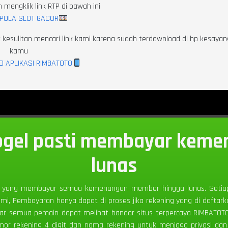
mengklik link RTP di bawah ini
 POLA SLOT GACOR
 kesulitan mencari link kami karena sudah terdownload di hp kesaya
kamu
 APLIKASI RIMBATOTO
ogel pasti membayar kem
lunas
ne yang membayar semua kemenangan member hingga lunas. Setiap 
 kami, Pembayaran hanya dapat di proses jika rekening yang di daft
gar semua pemain dapat melihat bandar situs terpercaya RIMBAT
or rekening 4 digit dan nama rekening untuk menjaga privasi da