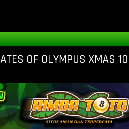
ATES OF OLYMPUS XMAS 10