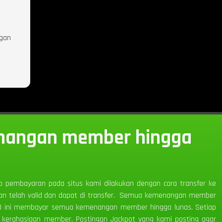
ngan
enangan member hingga
pembayaran pada situs kami dilakukan dengan cara transfer ke
arkan telah valid dan dapat di transfer. Semua kemenangan member
OTO ini membayar semua kemenangan member hingga lunas. Setiap
n kerahasiaan member. Postingan Jackpot yang kami posting agar