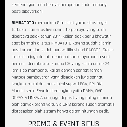
kemenangan membernya, berapapun anda menang
pasti dibayarkan!
RIMBATOTO
merupakan Situs slot gacor, situs togel
terbesar dan situs live casino terpercaya yang telah
dipercaya sejak tahun 2014. Kalian tidak perlu khawatir
saat bermain di situs RIMBATOTO karena sudah dijamin
pasti aman dan sudah bersertifikasi dari PAGCOR. Selain
itu, kalian juga dapat mendapatkan kenyamanan saat
bermain di rimbatoto karena CS yang selalu online 24
jam siap membantu kalian dengan sangat ramah.
Metode pembayaran yang disediakan juga sangat
lengkap, mulai dari bank lokal seperti BCA, BRI, BNI,
Mandiri serta E-wallet terlengkap yaitu DANA, OVO,
GOPAY & LINKAJA dan juga deposit yang paling diminati
oleh banyak orang yaitu via QRIS karena sudah otomatis
diproseskan oleh sistem hanya dalam hitungan detik.
PROMO & EVENT SITUS