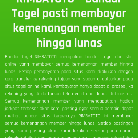
Togel pasti membayar
kemenangan member
hingga lunas
Bandar togel RIMBATOTO merupakan bandar togel dan slot
online yang membayar semua kemenangan member hingga
lunas. Setiap pembayaran pada situs kami dilakukan dengan
cara transfer ke rekening tujuan yang sudah di daftarkan pada
situs togel online kami, Pembayaran hanya dapat di proses jika
rekening yang di daftarkan telah valid dan dapat di transfer.
Semua kemenangan member yang mendapatkan hadiah
jackpot terbesar akan kami posting agar semua pemain dapat
melihat bandar situs terpercaya RIMBATOTO ini membayar
semua kemenangan member hingga lunas. Setiap postingan
yang kami posting akan kami lakukan sensor pada nomor