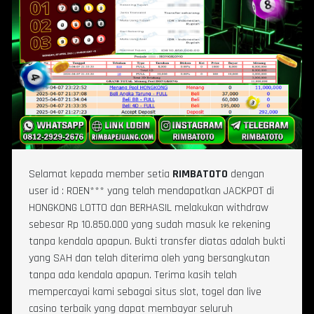
Selamat kepada member setia
RIMBATOTO
dengan
user id : ROEN*** yang telah mendapatkan JACKPOT di
HONGKONG LOTTO dan BERHASIL melakukan withdraw
sebesar Rp 10.850.000 yang sudah masuk ke rekening
tanpa kendala apapun. Bukti transfer diatas adalah bukti
yang SAH dan telah diterima oleh yang bersangkutan
tanpa ada kendala apapun. Terima kasih telah
mempercayai kami sebagai situs slot, togel dan live
casino terbaik yang dapat membayar seluruh