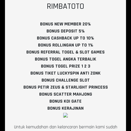
RIMBATOTO
BONUS NEW MEMBER 20%
BONUS DEPOSIT 5%
BONUS CASHBACK UP TO 10%
BONUS ROLLINGAN UP TO 1%
BONUS REFERRAL TOGEL & SLOT GAMES
BONUS TOGEL ANGKA TERBALIK
BONUS TOGEL PRIZE 1 2 3
BONUS TIKET LUCKYSPIN ANTI ZONK
BONUS CHALLENGE SLOT
BONUS PETIR ZEUS & STARLIGHT PRINCESS
BONUS SCATTER MAHJONG
BONUS KOI GATE
BONUS KERAJINAN
Untuk kemudahan dan kelancaran bermain kami sudah