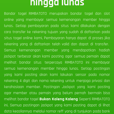
hingga lunas
Bandar togel RIMBATOTO merupakan bandar togel dan slot
online yang membayar semua kemenangan member hingga
lunas. Setiap pembayaran pada situs kami dilakukan dengan
cara transfer ke rekening tujuan yang sudah di daftarkan pada
situs togel online kami, Pembayaran hanya dapat di proses jika
rekening yang di daftarkan telah valid dan dapat di transfer.
Semua kemenangan member yang mendapatkan hadiah
jackpot terbesar akan kami posting agar semua pemain dapat
melihat bandar situs terpercaya RIMBATOTO ini membayar
semua kemenangan member hingga lunas. Setiap postingan
yang kami posting akan kami lakukan sensor pada nomor
rekening 4 digit dan nama rekening untuk menjaga privasi dan
kerahasiaan member. Postingan Jackpot yang kami posting
agar member atau pemain yang belum pernah bermain bisa
melihat bandar togel
Bukan Kaleng Kaleng
Seperti RIMBATOTO
ini, Semua postingan jackpot yang kami posting dapat di lihat
data keasliannya melalui nomor reff yang di tunjukan pada bank