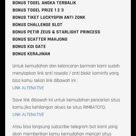
BONUS TOGEL ANGKA TERBALIK
BONUS TOGEL PRIZE 1 2 3
BONUS TIKET LUCKYSPIN ANTI ZONK
BONUS CHALLENGE SLOT
BONUS PETIR ZEUS & STARLIGHT PRINCESS
BONUS SCATTER MAHJONG
BONUS KOI GATE
BONUS KERAJINAN
Untuk kemudahan dan kelancaran bermain kami sudah
menyiapkan link anti nawala / anti blokir kominfo yang
bisa kamu tekan link dibawah ini :
LINK ALTENATIVE
Save link dibawah ini untuk kemudahan pencarian situs
kamu jika kehilangan akses ke situs RIMBATOTO:
LINK ALTENATIVE
Atau bisa langsung subscribe telegram bot kami yang
akan memberikan kamu kemudahan mencari situs