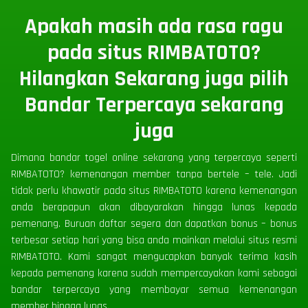
Apakah masih ada rasa ragu
pada situs RIMBATOTO?
Hilangkan Sekarang juga pilih
Bandar Terpercaya sekarang
juga
Dimana bandar togel online sekarang yang terpercaya seperti
RIMBATOTO? kemenangan member tanpa bertele – tele. Jadi
tidak perlu khawatir pada situs RIMBATOTO karena kemenangan
anda berapapun akan dibayarakan hingga lunas kepada
pemenang. Buruan daftar segera dan dapatkan bonus – bonus
terbesar setiap hari yang bisa anda mainkan melalui situs resmi
RIMBATOTO. Kami sangat mengucapkan banyak terima kasih
kepada pemenang karena sudah mempercayakan kami sebagai
bandar terpercaya yang membayar semua kemenangan
member hingga lunas.