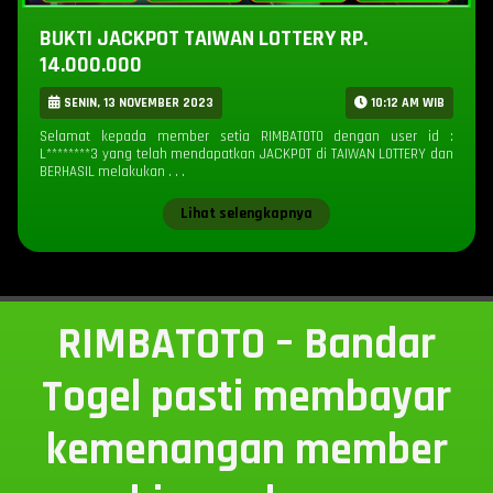
BUKTI JACKPOT TAIWAN LOTTERY RP.
14.000.000
SENIN, 13 NOVEMBER 2023
10:12 AM WIB
Selamat kepada member setia RIMBATOTO dengan user id :
L********3 yang telah mendapatkan JACKPOT di TAIWAN LOTTERY dan
BERHASIL melakukan . . .
Lihat selengkapnya
RIMBATOTO – Bandar
Togel pasti membayar
kemenangan member