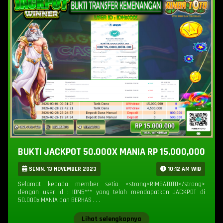
BUKTI JACKPOT 50.000X MANIA RP 15,000,000
SENIN, 13 NOVEMBER 2023
10:12 AM WIB
Selamat kepada member setia <strong>RIMBATOTO</strong>
dengan user id : IDN5*** yang telah mendapatkan JACKPOT di
50.000x MANIA dan BERHAS . . .
Lihat selengkapnya