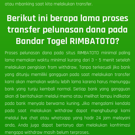
atau mbanking saat kita melakukan transfer.
Berikut ini berapa lama proses
transfer pelunasan dana pada
Bandar Togel RIMBATOTO?
Proses pelunasan dana pada situs RIMBATOTO minimal paling
lama memakan waktu minimal kurang dari 3 – 5 menit setelah
melakukan pengisian from withdraw, Tanpa terkecuali jika bank
yang ditunju memiliki gangguan pada saat melakukan transfer
kami akan memakan waktu lebih lama karena harus menunggu
bank yang tunju kembali normal. Setiap bank yang gangguan
akan di beritahukan melalui memo atau melihat lampu indikator
pada bank menyala berwarna kuning. Jika mengalami kendala
pada saat melakukan withdraw dapat menghubungi kami
melalui live chat atau whatsapp yang hadir 24 jam melayani
anda, Anda juga dapat bertanya dan melakukan konfrimasi
mengapa withdraw masih belum terproses.