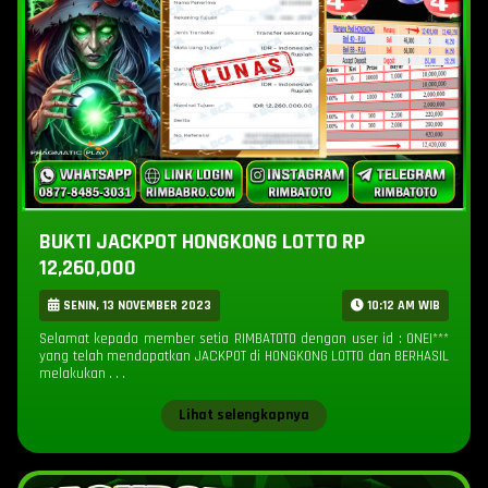
BUKTI JACKPOT HONGKONG LOTTO RP
12,260,000
SENIN, 13 NOVEMBER 2023
10:12 AM WIB
Selamat kepada member setia RIMBATOTO dengan user id : ONEI***
yang telah mendapatkan JACKPOT di HONGKONG LOTTO dan BERHASIL
melakukan . . .
Lihat selengkapnya