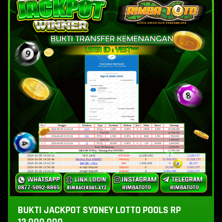
BUKTI JACKPOT SYDNEY LOTTO POOLS RP
12,000,000