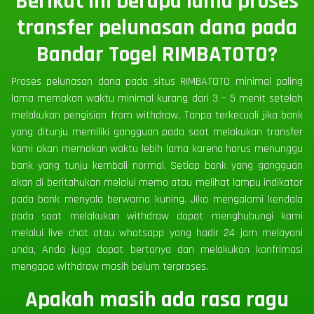
Berikut ini berapa lama proses
transfer pelunasan dana pada
Bandar Togel RIMBATOTO?
Proses pelunasan dana pada situs RIMBATOTO minimal paling
lama memakan waktu minimal kurang dari 3 – 5 menit setelah
melakukan pengisian from withdraw, Tanpa terkecuali jika bank
yang ditunju memiliki gangguan pada saat melakukan transfer
kami akan memakan waktu lebih lama karena harus menunggu
bank yang tunju kembali normal. Setiap bank yang gangguan
akan di beritahukan melalui memo atau melihat lampu indikator
pada bank menyala berwarna kuning. Jika mengalami kendala
pada saat melakukan withdraw dapat menghubungi kami
melalui live chat atau whatsapp yang hadir 24 jam melayani
anda, Anda juga dapat bertanya dan melakukan konfrimasi
mengapa withdraw masih belum terproses.
Apakah masih ada rasa ragu