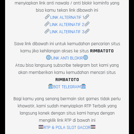
menyiapkan link anti nawala / anti blokir kominfo yang
bisa kamu tekan link dibawah ini
LINK ALTERNATIF 1
LINK ALTERNATIF 2
LINK ALTERNATIF 3
Save link dibawah ini untuk kemudahan pencarian situs
kamu jika kehilangan akses ke situs
RIMBATOTO
LINK ANTI BLOKIR
Atau bisa langsung subscribe telegram bot kami yang
akan memberikan kamu kemudahan mencari situs
RIMBATOTO
BOT TELEGRAM
Bagi kamu yang senang bermain slot games tidak perlu
khawatir, kami sudah menyiapkan RTP Terbaik yang
langsung konek dengan situs kami hanya dengan
mengklik link RTP di bawah ini
RTP & POLA SLOT GACOR