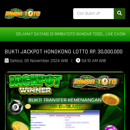
SELAMAT DATANG DI RIMBATOTO BANDAR TOGEL, LIVE CASINO & SLOT
BUKTI JACKPOT HONGKONG LOTTO RP. 30.000.000
Selasa, 05 November 2024 WIB
|
04:10 AM WIB