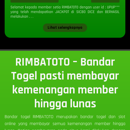
Selamat kepada member setia RIMBATOTO dengan user id : UPUP***
yang telah mendapatkan JACKPOT di SICBO DICE dan BERHASIL
melakukan . . .
Lihat selengkapnya
RIMBATOTO – Bandar
Togel pasti membayar
kemenangan member
hingga lunas
Bandar togel RIMBATOTO merupakan bandar togel dan slot
online yang membayar semua kemenangan member hingga