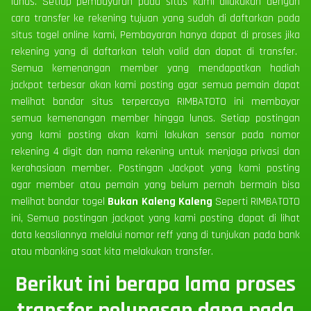
lunas. Setiap pembayaran pada situs kami dilakukan dengan
cara transfer ke rekening tujuan yang sudah di daftarkan pada
situs togel online kami, Pembayaran hanya dapat di proses jika
rekening yang di daftarkan telah valid dan dapat di transfer.
Semua kemenangan member yang mendapatkan hadiah
jackpot terbesar akan kami posting agar semua pemain dapat
melihat bandar situs terpercaya RIMBATOTO ini membayar
semua kemenangan member hingga lunas. Setiap postingan
yang kami posting akan kami lakukan sensor pada nomor
rekening 4 digit dan nama rekening untuk menjaga privasi dan
kerahasiaan member. Postingan Jackpot yang kami posting
agar member atau pemain yang belum pernah bermain bisa
melihat bandar togel
Bukan Kaleng Kaleng
Seperti RIMBATOTO
ini, Semua postingan jackpot yang kami posting dapat di lihat
data keasliannya melalui nomor reff yang di tunjukan pada bank
atau mbanking saat kita melakukan transfer.
Berikut ini berapa lama proses
transfer pelunasan dana pada