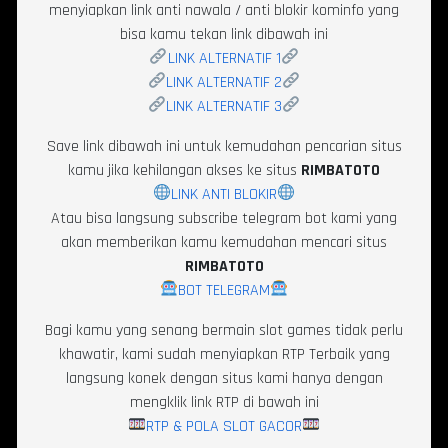
menyiapkan link anti nawala / anti blokir kominfo yang
bisa kamu tekan link dibawah ini
LINK ALTERNATIF 1
LINK ALTERNATIF 2
LINK ALTERNATIF 3
Save link dibawah ini untuk kemudahan pencarian situs
kamu jika kehilangan akses ke situs
RIMBATOTO
LINK ANTI BLOKIR
Atau bisa langsung subscribe telegram bot kami yang
akan memberikan kamu kemudahan mencari situs
RIMBATOTO
BOT TELEGRAM
Bagi kamu yang senang bermain slot games tidak perlu
khawatir, kami sudah menyiapkan RTP Terbaik yang
langsung konek dengan situs kami hanya dengan
mengklik link RTP di bawah ini
RTP & POLA SLOT GACOR