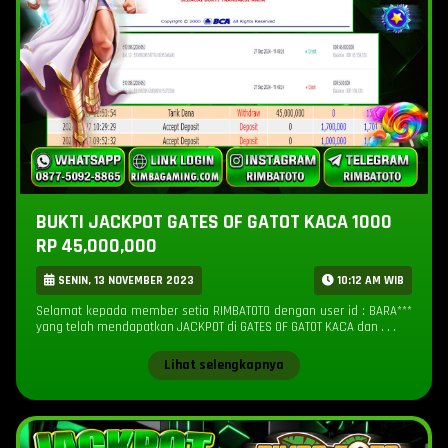
BUKTI JACKPOT GATES OF GATOT KACA 1000
RP 45,000,000
SENIN, 13 NOVEMBER 2023
10:12 AM WIB
Selamat kepada member setia RIMBATOTO dengan user id : BARA***
yang telah mendapatkan JACKPOT di GATES OF GATOT KACA dan . . .
Lihat selengkapnya