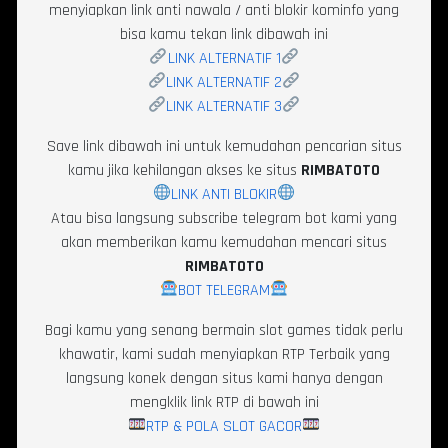
menyiapkan link anti nawala / anti blokir kominfo yang
bisa kamu tekan link dibawah ini
LINK ALTERNATIF 1
LINK ALTERNATIF 2
LINK ALTERNATIF 3
Save link dibawah ini untuk kemudahan pencarian situs
kamu jika kehilangan akses ke situs
RIMBATOTO
LINK ANTI BLOKIR
Atau bisa langsung subscribe telegram bot kami yang
akan memberikan kamu kemudahan mencari situs
RIMBATOTO
BOT TELEGRAM
Bagi kamu yang senang bermain slot games tidak perlu
khawatir, kami sudah menyiapkan RTP Terbaik yang
langsung konek dengan situs kami hanya dengan
mengklik link RTP di bawah ini
RTP & POLA SLOT GACOR