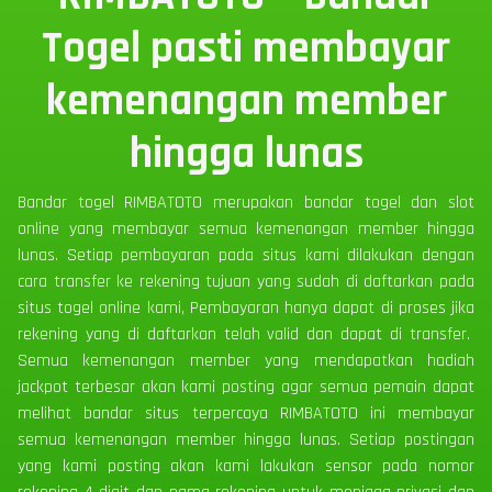
Togel pasti membayar
kemenangan member
hingga lunas
Bandar togel RIMBATOTO merupakan bandar togel dan slot
online yang membayar semua kemenangan member hingga
lunas. Setiap pembayaran pada situs kami dilakukan dengan
cara transfer ke rekening tujuan yang sudah di daftarkan pada
situs togel online kami, Pembayaran hanya dapat di proses jika
rekening yang di daftarkan telah valid dan dapat di transfer.
Semua kemenangan member yang mendapatkan hadiah
jackpot terbesar akan kami posting agar semua pemain dapat
melihat bandar situs terpercaya RIMBATOTO ini membayar
semua kemenangan member hingga lunas. Setiap postingan
yang kami posting akan kami lakukan sensor pada nomor