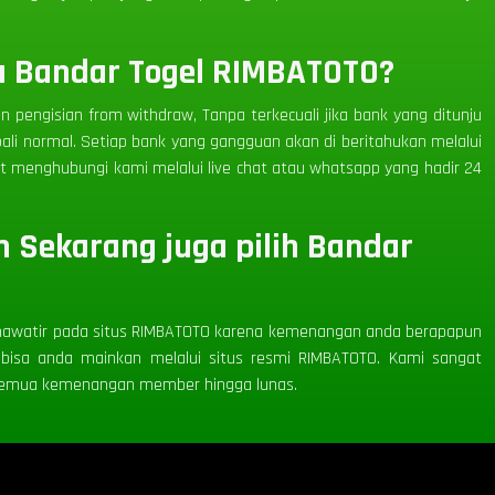
da Bandar Togel RIMBATOTO?
pengisian from withdraw, Tanpa terkecuali jika bank yang ditunju
i normal. Setiap bank yang gangguan akan di beritahukan melalui
 menghubungi kami melalui live chat atau whatsapp yang hadir 24
 Sekarang juga pilih Bandar
 khawatir pada situs RIMBATOTO karena kemenangan anda berapapun
bisa anda mainkan melalui situs resmi RIMBATOTO. Kami sangat
semua kemenangan member hingga lunas.