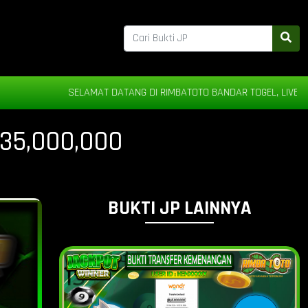
SELAMAT DATANG DI RIMBATOTO BANDAR TOGEL, LIVE CASINO & SL
35,000,000
BUKTI JP LAINNYA