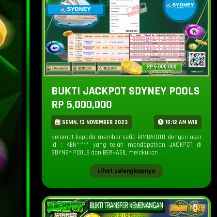
BUKTI JACKPOT SDYNEY POOLS
RP 5,000,000
SENIN, 13 NOVEMBER 2023
10:12 AM WIB
Selamat kepada member setia RIMBATOTO dengan user
id : KEN***** yang telah mendapatkan JACKPOT di
SDYNEY POOLS dan BERHASIL melakukan . . .
Lihat selengkapnya