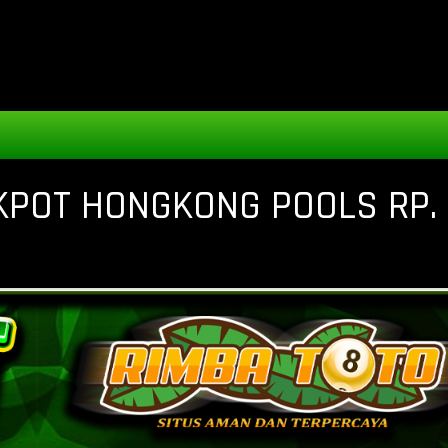
KPOT HONGKONG POOLS RP. 