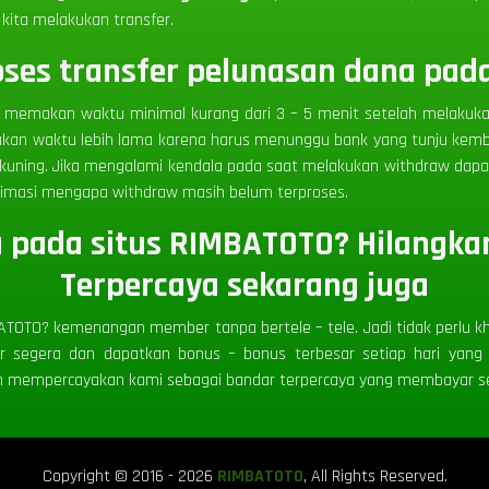
kita melakukan transfer.
roses transfer pelunasan dana pa
memakan waktu minimal kurang dari 3 – 5 menit setelah melakukan 
an waktu lebih lama karena harus menunggu bank yang tunju kembal
uning. Jika mengalami kendala pada saat melakukan withdraw dapat
rimasi mengapa withdraw masih belum terproses.
 pada situs RIMBATOTO? Hilangkan
Terpercaya sekarang juga
MBATOTO? kemenangan member tanpa bertele – tele. Jadi tidak perlu
r segera dan dapatkan bonus – bonus terbesar setiap hari yang 
h mempercayakan kami sebagai bandar terpercaya yang membayar 
Copyright © 2016 - 2026
RIMBATOTO
, All Rights Reserved.