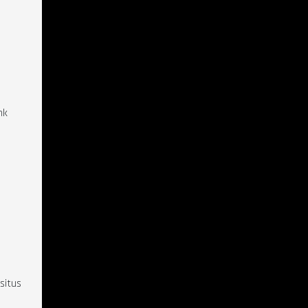
nk
situs