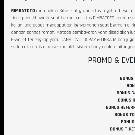
RIMBATOTO
merupakan Situs slot gacor, situs togel terbesar da
tidak perlu khawatir saat bermain di situs RIMBATOTO karena sud
kalian juga dapat mendapatkan kenyamanan saat bermain di ri
dengan sangat ramah. Metode pembayaran yang disediakan juga sa
E-wallet terlengkap yaitu DANA, OVO, GOPAY & LINKAJA dan juga 
sudah otomatis diproseskan oleh sistem hanya dalam hitungan 
PROMO & EVE
BONUS
BON
BONUS C
BONUS R
BONUS REFER
BONUS TO
BONUS 
BONUS TIKE