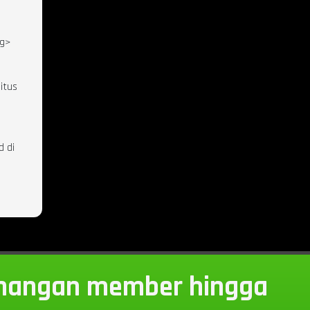
ng>
itus
d di
enangan member hingga