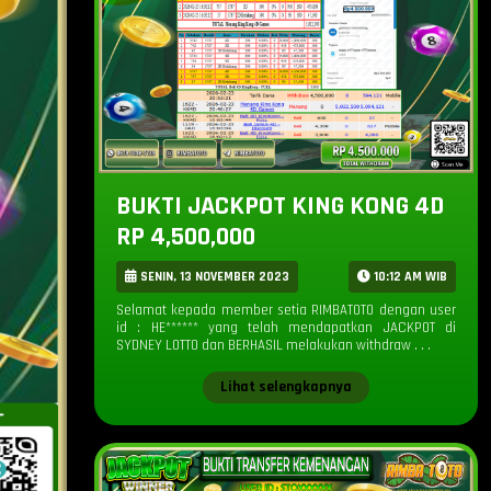
BUKTI JACKPOT KING KONG 4D
RP 4,500,000
SENIN, 13 NOVEMBER 2023
10:12 AM WIB
Selamat kepada member setia RIMBATOTO dengan user
id : HE****** yang telah mendapatkan JACKPOT di
SYDNEY LOTTO dan BERHASIL melakukan withdraw . . .
Lihat selengkapnya