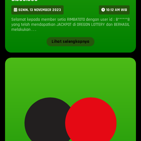
SENIN, 13 NOVEMBER 2023
10:12 AM WIB
Selamat kepada member setia RIMBATOTO dengan user id : B******8
yang telah mendapatkan JACKPOT di OREGON LOTTERY dan BERHASIL
melakukan . . .
Lihat selengkapnya