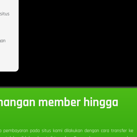
situs
gan
enangan member hingga
pembayaran pada situs kami dilakukan dengan cara transfer ke