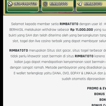
Selamat kepada member setia
RIMBATOTO
dengan user id : 
BERHASIL melakukan withdraw sebesar
Rp 11.000.000
yang sud
bukti yang SAH dan telah diterima oleh yang bersangkutan tan
slot, togel dan live casino terbaik yang dapat membayar s
RIMBATOTO
merupakan Situs slot gacor, situs togel terbesar da
tidak perlu khawatir saat bermain di situs
RIMBATOTO
karena 
kalian juga dapat mendapatkan kenyamanan saat bermain di
dengan sangat ramah. Metode pembayaran yang disediakan juga s
E-wallet terlengkap yaitu DANA, OVO, GOPAY & LINKAJA dan ju
sudah otomatis diproseskan 
PROMO & E
BONUS
BON
BONUS C