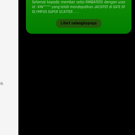
Selamat kepada member setia RIMBATOTO dengan user
id : KIN***** yang telah mendapatkan JACKPOT di GATE OF
OLYMPUS SUPER SCATTER . . .
Lihat selengkapnya
nk