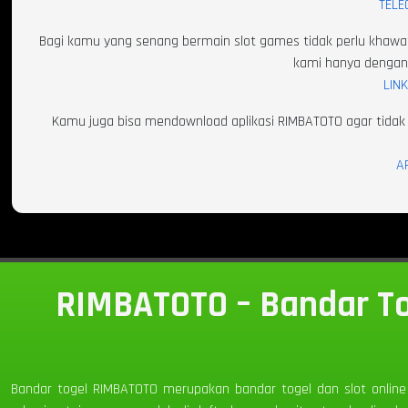
TELE
Bagi kamu yang senang bermain slot games tidak perlu khawat
kami hanya dengan m
LIN
Kamu juga bisa mendownload aplikasi RIMBATOTO agar tidak 
A
RIMBATOTO – Bandar T
Bandar togel RIMBATOTO merupakan bandar togel dan slot onli