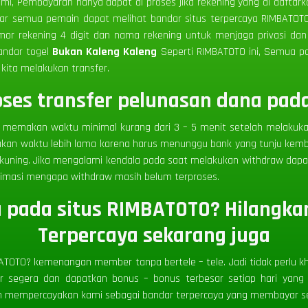
 kami, Pembayaran hanya dapat di proses jika rekening yang di daft
gar semua pemain dapat melihat bandar situs terpercaya RIMBAT
or rekening 4 digit dan nama rekening untuk menjaga privasi da
andar togel
Bukan Kaleng Kaleng
Seperti RIMBATOTO ini, Semua pos
kita melakukan transfer.
roses transfer pelunasan dana pa
memakan waktu minimal kurang dari 3 – 5 menit setelah melakukan 
an waktu lebih lama karena harus menunggu bank yang tunju kembal
uning. Jika mengalami kendala pada saat melakukan withdraw dapat
rimasi mengapa withdraw masih belum terproses.
 pada situs RIMBATOTO? Hilangkan
Terpercaya sekarang juga
MBATOTO? kemenangan member tanpa bertele – tele. Jadi tidak perlu
r segera dan dapatkan bonus – bonus terbesar setiap hari yang 
h mempercayakan kami sebagai bandar terpercaya yang membayar 