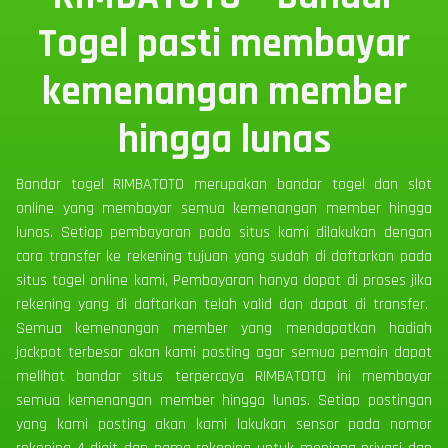
Togel pasti membayar
kemenangan member
hingga lunas
Bandar togel RIMBATOTO merupakan bandar togel dan slot
online yang membayar semua kemenangan member hingga
lunas. Setiap pembayaran pada situs kami dilakukan dengan
cara transfer ke rekening tujuan yang sudah di daftarkan pada
situs togel online kami, Pembayaran hanya dapat di proses jika
rekening yang di daftarkan telah valid dan dapat di transfer.
Semua kemenangan member yang mendapatkan hadiah
jackpot terbesar akan kami posting agar semua pemain dapat
melihat bandar situs terpercaya RIMBATOTO ini membayar
semua kemenangan member hingga lunas. Setiap postingan
yang kami posting akan kami lakukan sensor pada nomor