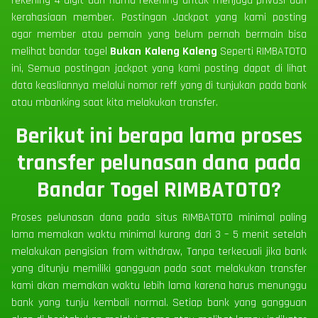
rekening 4 digit dan nama rekening untuk menjaga privasi dan
kerahasiaan member. Postingan Jackpot yang kami posting
agar member atau pemain yang belum pernah bermain bisa
melihat bandar togel
Bukan Kaleng Kaleng
Seperti RIMBATOTO
ini, Semua postingan jackpot yang kami posting dapat di lihat
data keasliannya melalui nomor reff yang di tunjukan pada bank
atau mbanking saat kita melakukan transfer.
Berikut ini berapa lama proses
transfer pelunasan dana pada
Bandar Togel RIMBATOTO?
Proses pelunasan dana pada situs RIMBATOTO minimal paling
lama memakan waktu minimal kurang dari 3 – 5 menit setelah
melakukan pengisian from withdraw, Tanpa terkecuali jika bank
yang ditunju memiliki gangguan pada saat melakukan transfer
kami akan memakan waktu lebih lama karena harus menunggu
bank yang tunju kembali normal. Setiap bank yang gangguan