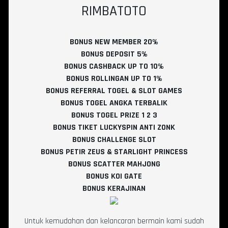
RIMBATOTO
BONUS NEW MEMBER 20%
BONUS DEPOSIT 5%
BONUS CASHBACK UP TO 10%
BONUS ROLLINGAN UP TO 1%
BONUS REFERRAL TOGEL & SLOT GAMES
BONUS TOGEL ANGKA TERBALIK
BONUS TOGEL PRIZE 1 2 3
BONUS TIKET LUCKYSPIN ANTI ZONK
BONUS CHALLENGE SLOT
BONUS PETIR ZEUS & STARLIGHT PRINCESS
BONUS SCATTER MAHJONG
BONUS KOI GATE
BONUS KERAJINAN
Untuk kemudahan dan kelancaran bermain kami sudah