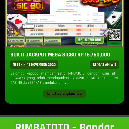
BUKTI JACKPOT MEGA SICBO RP 16,750,000
SENIN, 13 NOVEMBER 2023
10:12 AM WIB
Selamat kepada member setia RIMBATOTO dengan user id :
DURJXXXX yang telah mendapatkan JACKPOT di MEGA SICBO LIVE
CASINO dan BERHASIL melakukan . . .
Lihat selengkapnya
RIMBATOTO – Bandar