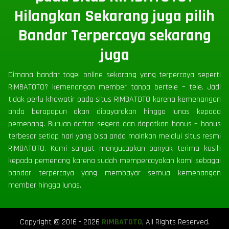
Hilangkan Sekarang juga pilih
Bandar Terpercaya sekarang
juga
Dimana bandar togel online sekarang yang terpercaya seperti
RIMBATOTO? kemenangan member tanpa bertele – tele. Jadi
tidak perlu khawatir pada situs RIMBATOTO karena kemenangan
anda berapapun akan dibayarakan hingga lunas kepada
pemenang. Buruan daftar segera dan dapatkan bonus – bonus
terbesar setiap hari yang bisa anda mainkan melalui situs resmi
RIMBATOTO. Kami sangat mengucapkan banyak terima kasih
kepada pemenang karena sudah mempercayakan kami sebagai
bandar terpercaya yang membayar semua kemenangan
member hingga lunas.
Copyright © 2016 - 2026
RIMBATOTO
, All Rights Reserved.