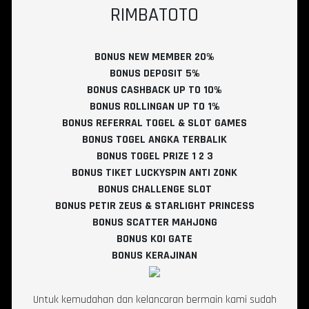
RIMBATOTO
BONUS NEW MEMBER 20%
BONUS DEPOSIT 5%
BONUS CASHBACK UP TO 10%
BONUS ROLLINGAN UP TO 1%
BONUS REFERRAL TOGEL & SLOT GAMES
BONUS TOGEL ANGKA TERBALIK
BONUS TOGEL PRIZE 1 2 3
BONUS TIKET LUCKYSPIN ANTI ZONK
BONUS CHALLENGE SLOT
BONUS PETIR ZEUS & STARLIGHT PRINCESS
BONUS SCATTER MAHJONG
BONUS KOI GATE
BONUS KERAJINAN
Untuk kemudahan dan kelancaran bermain kami sudah