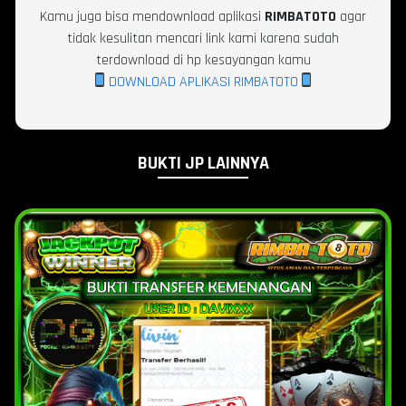
Kamu juga bisa mendownload aplikasi
RIMBATOTO
agar
tidak kesulitan mencari link kami karena sudah
terdownload di hp kesayangan kamu
DOWNLOAD APLIKASI RIMBATOTO
BUKTI JP LAINNYA