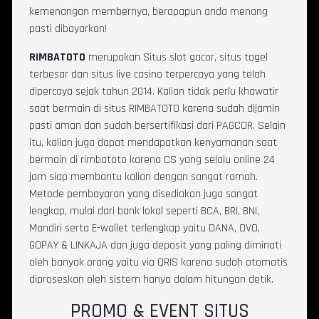
kemenangan membernya, berapapun anda menang
pasti dibayarkan!
RIMBATOTO
merupakan Situs slot gacor, situs togel
terbesar dan situs live casino terpercaya yang telah
dipercaya sejak tahun 2014. Kalian tidak perlu khawatir
saat bermain di situs RIMBATOTO karena sudah dijamin
pasti aman dan sudah bersertifikasi dari PAGCOR. Selain
itu, kalian juga dapat mendapatkan kenyamanan saat
bermain di rimbatoto karena CS yang selalu online 24
jam siap membantu kalian dengan sangat ramah.
Metode pembayaran yang disediakan juga sangat
lengkap, mulai dari bank lokal seperti BCA, BRI, BNI,
Mandiri serta E-wallet terlengkap yaitu DANA, OVO,
GOPAY & LINKAJA dan juga deposit yang paling diminati
oleh banyak orang yaitu via QRIS karena sudah otomatis
diproseskan oleh sistem hanya dalam hitungan detik.
PROMO & EVENT SITUS