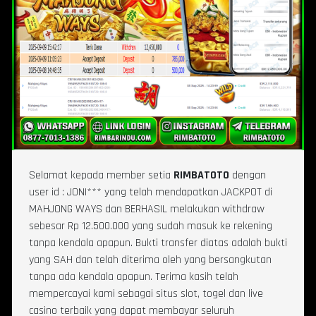
Selamat kepada member setia
RIMBATOTO
dengan
user id : JONI*** yang telah mendapatkan JACKPOT di
MAHJONG WAYS dan BERHASIL melakukan withdraw
sebesar Rp 12.500.000 yang sudah masuk ke rekening
tanpa kendala apapun. Bukti transfer diatas adalah bukti
yang SAH dan telah diterima oleh yang bersangkutan
tanpa ada kendala apapun. Terima kasih telah
mempercayai kami sebagai situs slot, togel dan live
casino terbaik yang dapat membayar seluruh