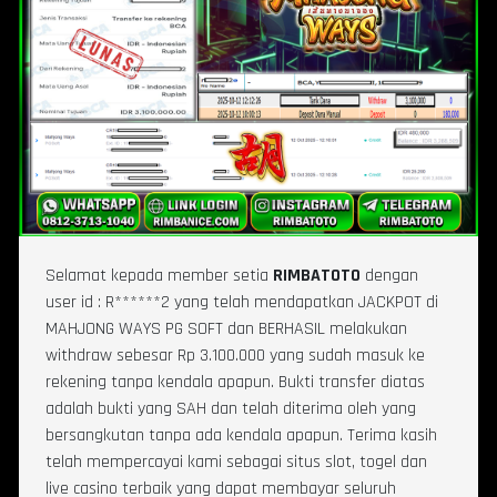
Selamat kepada member setia
RIMBATOTO
dengan
user id : R******2 yang telah mendapatkan JACKPOT di
MAHJONG WAYS PG SOFT dan BERHASIL melakukan
withdraw sebesar Rp 3.100.000 yang sudah masuk ke
rekening tanpa kendala apapun. Bukti transfer diatas
adalah bukti yang SAH dan telah diterima oleh yang
bersangkutan tanpa ada kendala apapun. Terima kasih
telah mempercayai kami sebagai situs slot, togel dan
live casino terbaik yang dapat membayar seluruh