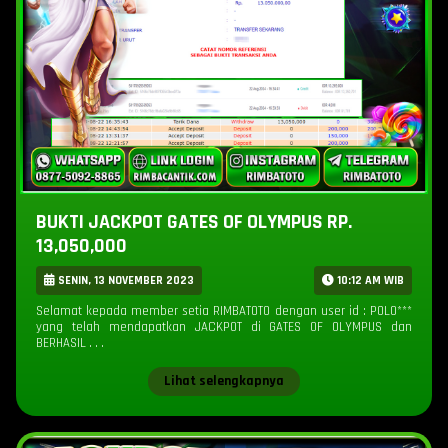
BUKTI JACKPOT GATES OF OLYMPUS RP.
13,050,000
SENIN, 13 NOVEMBER 2023
10:12 AM WIB
Selamat kepada member setia RIMBATOTO dengan user id : POLO***
yang telah mendapatkan JACKPOT di GATES OF OLYMPUS dan
BERHASIL . . .
Lihat selengkapnya