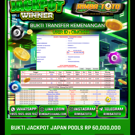
BUKTI JACKPOT JAPAN POOLS RP 60,000,000