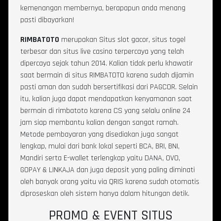
kemenangan membernya, berapapun anda menang
pasti dibayarkan!
RIMBATOTO
merupakan Situs slot gacor, situs togel
terbesar dan situs live casino terpercaya yang telah
dipercaya sejak tahun 2014. Kalian tidak perlu khawatir
saat bermain di situs RIMBATOTO karena sudah dijamin
pasti aman dan sudah bersertifikasi dari PAGCOR. Selain
itu, kalian juga dapat mendapatkan kenyamanan saat
bermain di rimbatoto karena CS yang selalu online 24
jam siap membantu kalian dengan sangat ramah.
Metode pembayaran yang disediakan juga sangat
lengkap, mulai dari bank lokal seperti BCA, BRI, BNI,
Mandiri serta E-wallet terlengkap yaitu DANA, OVO,
GOPAY & LINKAJA dan juga deposit yang paling diminati
oleh banyak orang yaitu via QRIS karena sudah otomatis
diproseskan oleh sistem hanya dalam hitungan detik.
PROMO & EVENT SITUS