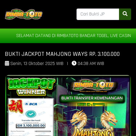
SELAMAT DATANG DI RIMBATOTO BANDAR TOGEL, LIVE CASINO & SLOT
BUKTI JACKPOT MAHJONG WAYS RP. 3.100.000
Senin, 13 Oktober 2025 WIB
|
04:38 AM WIB