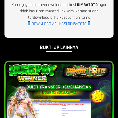
Kamu juga bisa mendownload aplikasi
RIMBATOTO
agar
tidak kesulitan mencari link kami karena sudah
terdownload di hp kesayangan kamu
DOWNLOAD APLIKASI RIMBATOTO
BUKTI JP LAINNYA