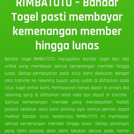
RIMBATOTO – Bandar
Togel pasti membayar
kemenangan member
hingga lunas
Bandar togel RIMBATOTO merupakan bandar togel dan slot
online yang membayar semua kemenangan member hingga
lunas. Setiap pembayaran pada situs kami dilakukan dengan
cara transfer ke rekening tujuan yang sudah di daftarkan pada
situs togel online kami, Pembayaran hanya dapat di proses jika
rekening yang di daftarkan telah valid dan dapat di transfer.
Semua kemenangan member yang mendapatkan hadiah
jackpot terbesar akan kami posting agar semua pemain dapat
melihat bandar situs terpercaya RIMBATOTO ini membayar
semua kemenangan member hingga lunas. Setiap postingan
yang kami posting akan kami lakukan sensor pada nomor