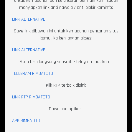
Untuk kemudahan dan kelancaran bermain kami sudah
menyiapkan link anti nawala / anti blokir kominfo:
LINK ALTERNATIVE
Save link dibawah ini untuk kemudahan pencarian situs
kamu jika kehilangan akses:
LINK ALTERNATIVE
Atau bisa langsung subscribe telegram bot kami:
TELEGRAM RIMBATOTO
Klik RTP terbaik disini:
LINK RTP RIMBATOTO
Download aplikasi:
APK RIMBATOTO