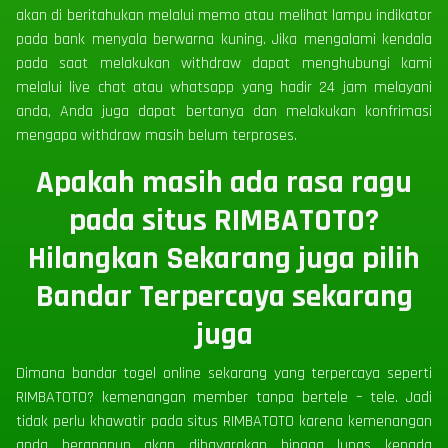
akan di beritahukan melalui memo atau melihat lampu indikator
pada bank menyala berwarna kuning. Jika mengalami kendala
pada saat melakukan withdraw dapat menghubungi kami
melalui live chat atau whatsapp yang hadir 24 jam melayani
anda, Anda juga dapat bertanya dan melakukan konfrimasi
mengapa withdraw masih belum terproses.
Apakah masih ada rasa ragu
pada situs RIMBATOTO?
Hilangkan Sekarang juga pilih
Bandar Terpercaya sekarang
juga
Dimana bandar togel online sekarang yang terpercaya seperti
RIMBATOTO? kemenangan member tanpa bertele – tele. Jadi
tidak perlu khawatir pada situs RIMBATOTO karena kemenangan
anda berapapun akan dibayarakan hingga lunas kepada