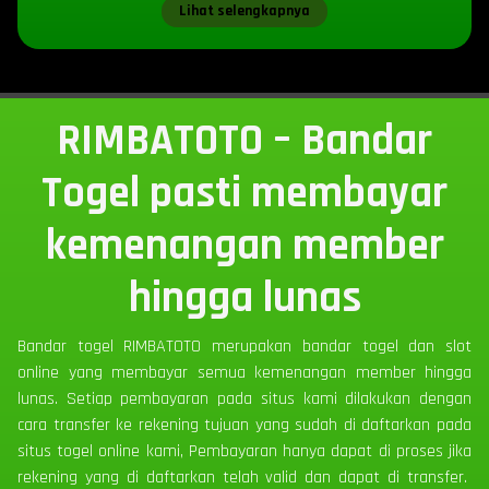
Lihat selengkapnya
RIMBATOTO – Bandar
Togel pasti membayar
kemenangan member
hingga lunas
Bandar togel RIMBATOTO merupakan bandar togel dan slot
online yang membayar semua kemenangan member hingga
lunas. Setiap pembayaran pada situs kami dilakukan dengan
cara transfer ke rekening tujuan yang sudah di daftarkan pada
situs togel online kami, Pembayaran hanya dapat di proses jika
rekening yang di daftarkan telah valid dan dapat di transfer.