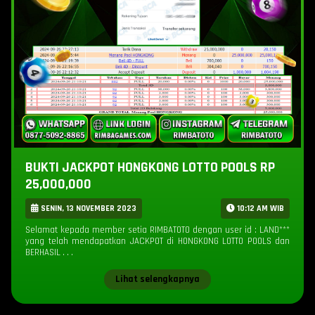
BUKTI JACKPOT HONGKONG LOTTO POOLS RP
25,000,000
SENIN, 13 NOVEMBER 2023
10:12 AM WIB
Selamat kepada member setia RIMBATOTO dengan user id : LAND***
yang telah mendapatkan JACKPOT di HONGKONG LOTTO POOLS dan
BERHASIL . . .
Lihat selengkapnya