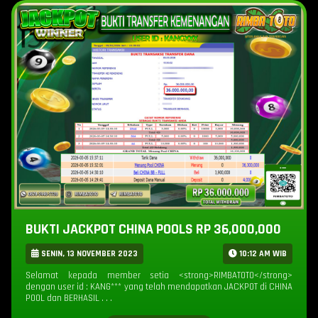
BUKTI JACKPOT CHINA POOLS RP 36,000,000
SENIN, 13 NOVEMBER 2023
10:12 AM WIB
Selamat kepada member setia <strong>RIMBATOTO</strong>
dengan user id : KANG*** yang telah mendapatkan JACKPOT di CHINA
POOL dan BERHASIL . . .