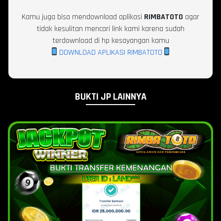
Kamu juga bisa mendownload aplikasi
RIMBATOTO
agar
tidak kesulitan mencari link kami karena sudah
terdownload di hp kesayangan kamu
DOWNLOAD APLIKASI RIMBATOTO
BUKTI JP LAINNYA