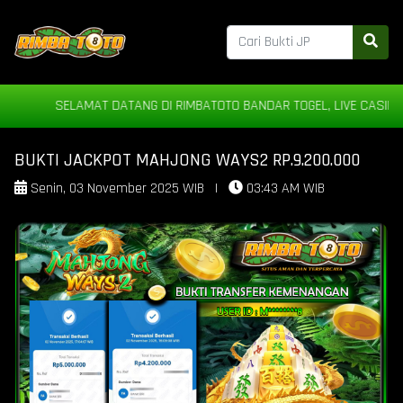
SELAMAT DATANG DI RIMBATOTO BANDAR TOGEL, LIVE CASINO & SL
BUKTI JACKPOT MAHJONG WAYS2 RP.9.200.000
Senin, 03 November 2025 WIB
|
03:43 AM WIB