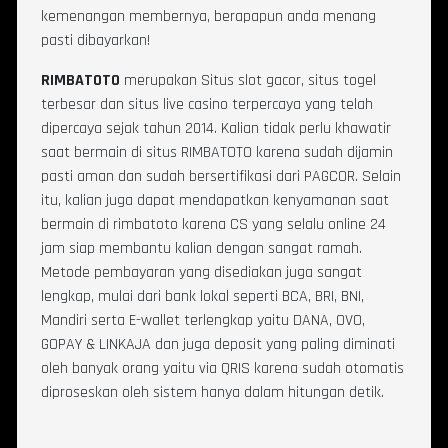
kemenangan membernya, berapapun anda menang
pasti dibayarkan!
RIMBATOTO
merupakan Situs slot gacor, situs togel
terbesar dan situs live casino terpercaya yang telah
dipercaya sejak tahun 2014. Kalian tidak perlu khawatir
saat bermain di situs RIMBATOTO karena sudah dijamin
pasti aman dan sudah bersertifikasi dari PAGCOR. Selain
itu, kalian juga dapat mendapatkan kenyamanan saat
bermain di rimbatoto karena CS yang selalu online 24
jam siap membantu kalian dengan sangat ramah.
Metode pembayaran yang disediakan juga sangat
lengkap, mulai dari bank lokal seperti BCA, BRI, BNI,
Mandiri serta E-wallet terlengkap yaitu DANA, OVO,
GOPAY & LINKAJA dan juga deposit yang paling diminati
oleh banyak orang yaitu via QRIS karena sudah otomatis
diproseskan oleh sistem hanya dalam hitungan detik.