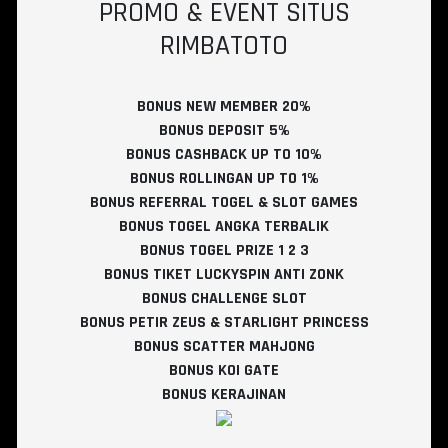
PROMO & EVENT SITUS
RIMBATOTO
BONUS NEW MEMBER 20%
BONUS DEPOSIT 5%
BONUS CASHBACK UP TO 10%
BONUS ROLLINGAN UP TO 1%
BONUS REFERRAL TOGEL & SLOT GAMES
BONUS TOGEL ANGKA TERBALIK
BONUS TOGEL PRIZE 1 2 3
BONUS TIKET LUCKYSPIN ANTI ZONK
BONUS CHALLENGE SLOT
BONUS PETIR ZEUS & STARLIGHT PRINCESS
BONUS SCATTER MAHJONG
BONUS KOI GATE
BONUS KERAJINAN