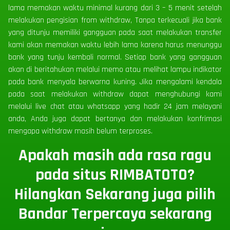
lama memakan waktu minimal kurang dari 3 – 5 menit setelah
melakukan pengisian from withdraw, Tanpa terkecuali jika bank
yang ditunju memiliki gangguan pada saat melakukan transfer
kami akan memakan waktu lebih lama karena harus menunggu
bank yang tunju kembali normal. Setiap bank yang gangguan
akan di beritahukan melalui memo atau melihat lampu indikator
pada bank menyala berwarna kuning. Jika mengalami kendala
pada saat melakukan withdraw dapat menghubungi kami
melalui live chat atau whatsapp yang hadir 24 jam melayani
anda, Anda juga dapat bertanya dan melakukan konfrimasi
mengapa withdraw masih belum terproses.
Apakah masih ada rasa ragu
pada situs RIMBATOTO?
Hilangkan Sekarang juga pilih
Bandar Terpercaya sekarang