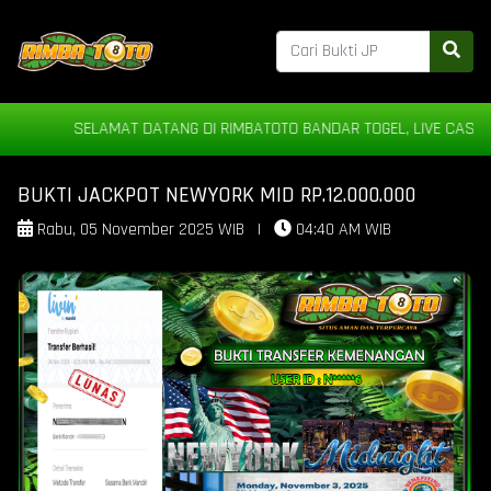
SELAMAT DATANG DI RIMBATOTO BANDAR TOGEL, LIVE CASINO & SL
BUKTI JACKPOT NEWYORK MID RP.12.000.000
Rabu, 05 November 2025 WIB
|
04:40 AM WIB