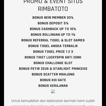
PROMO & EVENT SITUS
RIMBATOTO
BONUS NEW MEMBER 20%
BONUS DEPOSIT 5%
BONUS CASHBACK UP TO 10%
BONUS ROLLINGAN UP TO 1%
BONUS REFERRAL TOGEL & SLOT GAMES
BONUS TOGEL ANGKA TERBALIK
BONUS TOGEL PRIZE 1 2 3
BONUS TIKET LUCKYSPIN ANTI ZONK
BONUS CHALLENGE SLOT
BONUS PETIR ZEUS & STARLIGHT PRINCESS
BONUS SCATTER MAHJONG
BONUS KOI GATE
BONUS KERAJINAN
Untuk kemudahan dan kelancaran bermain kami sudah