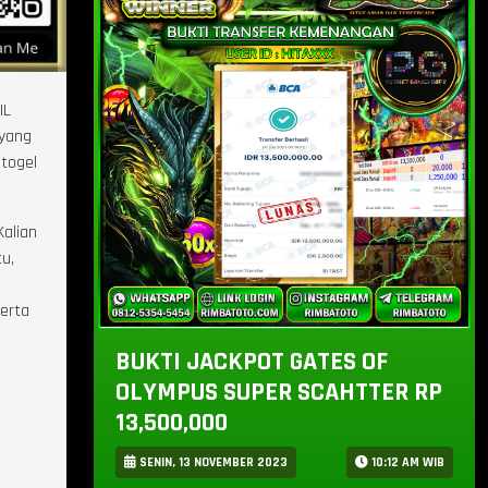
IL
 yang
 togel
Kalian
u,
serta
BUKTI JACKPOT GATES OF
OLYMPUS SUPER SCAHTTER RP
13,500,000
SENIN, 13 NOVEMBER 2023
10:12 AM WIB