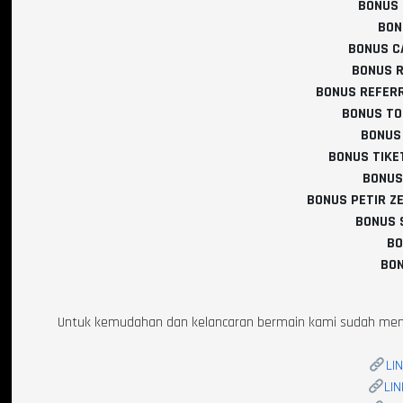
BONUS
BON
BONUS C
BONUS R
BONUS REFER
BONUS TO
BONUS 
BONUS TIKE
BONUS
BONUS PETIR Z
BONUS 
BO
BON
Untuk kemudahan dan kelancaran bermain kami sudah menyiap
LI
LIN