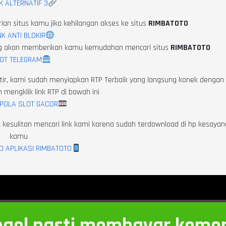
K ALTERNATIF 3
ian situs kamu jika kehilangan akses ke situs
RIMBATOTO
NK ANTI BLOKIR
ang akan memberikan kamu kemudahan mencari situs
RIMBATOTO
OT TELEGRAM
ir, kami sudah menyiapkan RTP Terbaik yang langsung konek dengan 
mengklik link RTP di bawah ini
 POLA SLOT GACOR
 kesulitan mencari link kami karena sudah terdownload di hp kesaya
kamu
 APLIKASI RIMBATOTO