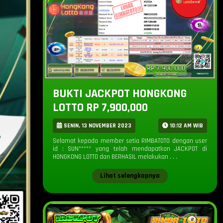
BUKTI JACKPOT HONGKONG
LOTTO RP 7,900,000
SENIN, 13 NOVEMBER 2023
10:12 AM WIB
Selamat kepada member setia RIMBATOTO dengan user
id : SUN***** yang telah mendapatkan JACKPOT di
HONGKONG LOTTO dan BERHASIL melakukan . . .
Lihat selengkapnya