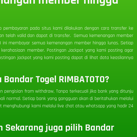
enangan member hingga
pembayaran pada situs kami dilakukan dengan cara transfer ke
arkan telah valid dan dapat di transfer. Semua kemenangan member
OTO ini membayar semua kemenangan member hingga lunas. Setiap
n kerahasiaan member. Postingan Jackpot yang kami posting agar
tingan jackpot yang kami posting dapat di lihat data keasliannya
da Bandar Togel RIMBATOTO?
pengisian from withdraw, Tanpa terkecuali jika bank yang ditunju
i normal. Setiap bank yang gangguan akan di beritahukan melalui
 menghubungi kami melalui live chat atau whatsapp yang hadir 24
 Sekarang juga pilih Bandar