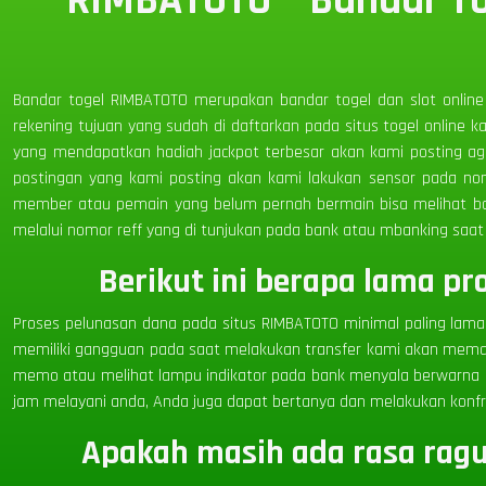
RIMBATOTO – Bandar T
Bandar togel RIMBATOTO merupakan bandar togel dan slot onli
rekening tujuan yang sudah di daftarkan pada situs togel online
yang mendapatkan hadiah jackpot terbesar akan kami posting a
postingan yang kami posting akan kami lakukan sensor pada nom
member atau pemain yang belum pernah bermain bisa melihat b
melalui nomor reff yang di tunjukan pada bank atau mbanking saat 
Berikut ini berapa lama p
Proses pelunasan dana pada situs RIMBATOTO minimal paling lama 
memiliki gangguan pada saat melakukan transfer kami akan memak
memo atau melihat lampu indikator pada bank menyala berwarna k
jam melayani anda, Anda juga dapat bertanya dan melakukan konf
Apakah masih ada rasa ragu