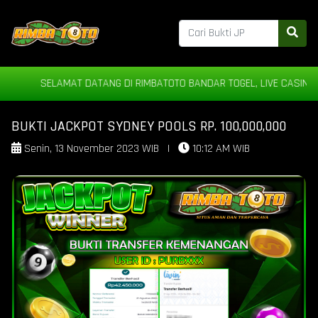
SELAMAT DATANG DI RIMBATOTO BANDAR TOGEL, LIVE CASINO & SLO
BUKTI JACKPOT SYDNEY POOLS RP. 100,000,000
Senin, 13 November 2023 WIB
|
10:12 AM WIB