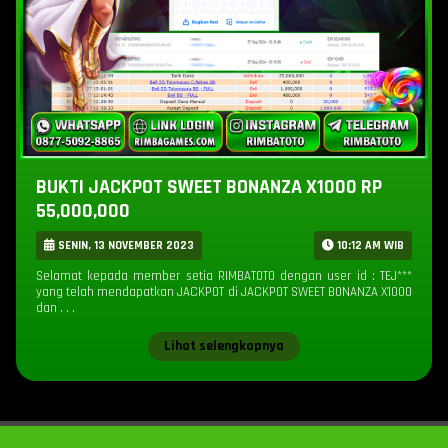
BUKTI JACKPOT SWEET BONANZA X1000 RP
55,000,000
SENIN, 13 NOVEMBER 2023
10:12 AM WIB
Selamat kepada member setia RIMBATOTO dengan user id : TEJ***
yang telah mendapatkan JACKPOT di JACKPOT SWEET BONANZA X1000
dan . . .
Lihat selengkapnya