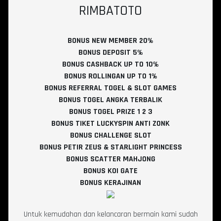
RIMBATOTO
BONUS NEW MEMBER 20%
BONUS DEPOSIT 5%
BONUS CASHBACK UP TO 10%
BONUS ROLLINGAN UP TO 1%
BONUS REFERRAL TOGEL & SLOT GAMES
BONUS TOGEL ANGKA TERBALIK
BONUS TOGEL PRIZE 1 2 3
BONUS TIKET LUCKYSPIN ANTI ZONK
BONUS CHALLENGE SLOT
BONUS PETIR ZEUS & STARLIGHT PRINCESS
BONUS SCATTER MAHJONG
BONUS KOI GATE
BONUS KERAJINAN
Untuk kemudahan dan kelancaran bermain kami sudah