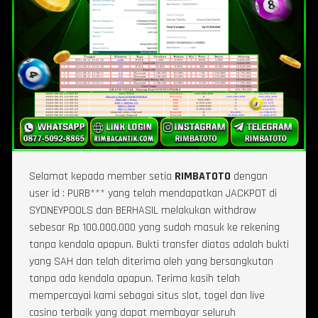
Selamat kepada member setia
RIMBATOTO
dengan
user id : PURB*** yang telah mendapatkan JACKPOT di
SYDNEYPOOLS dan BERHASIL melakukan withdraw
sebesar Rp 100.000.000 yang sudah masuk ke rekening
tanpa kendala apapun. Bukti transfer diatas adalah bukti
yang SAH dan telah diterima oleh yang bersangkutan
tanpa ada kendala apapun. Terima kasih telah
mempercayai kami sebagai situs slot, togel dan live
casino terbaik yang dapat membayar seluruh