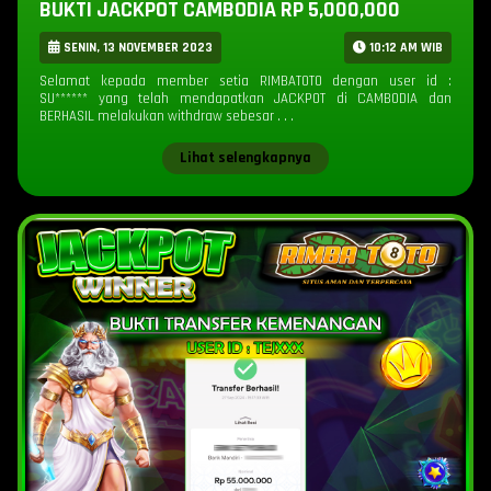
BUKTI JACKPOT CAMBODIA RP 5,000,000
SENIN, 13 NOVEMBER 2023
10:12 AM WIB
Selamat kepada member setia RIMBATOTO dengan user id :
SU****** yang telah mendapatkan JACKPOT di CAMBODIA dan
BERHASIL melakukan withdraw sebesar . . .
Lihat selengkapnya