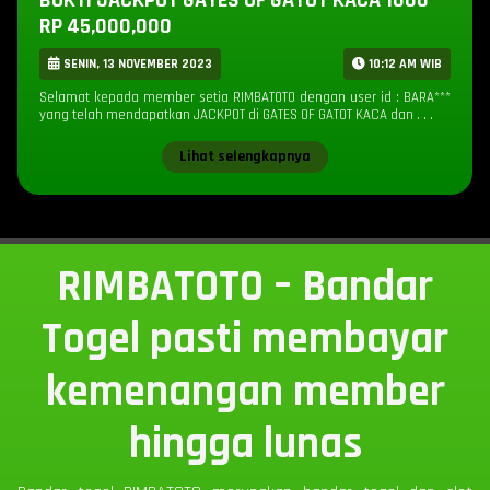
RP 45,000,000
SENIN, 13 NOVEMBER 2023
10:12 AM WIB
Selamat kepada member setia RIMBATOTO dengan user id : BARA***
yang telah mendapatkan JACKPOT di GATES OF GATOT KACA dan . . .
Lihat selengkapnya
RIMBATOTO – Bandar
Togel pasti membayar
kemenangan member
hingga lunas