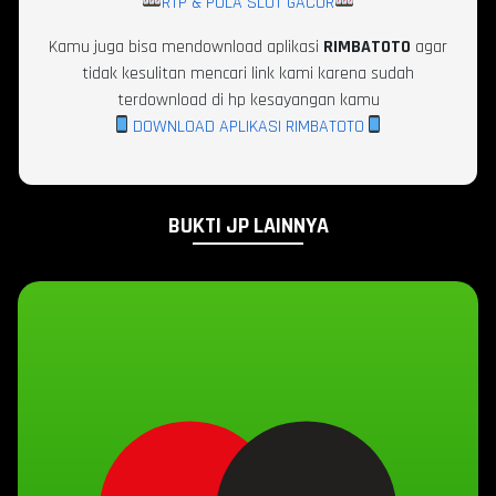
RTP & POLA SLOT GACOR
Kamu juga bisa mendownload aplikasi
RIMBATOTO
agar
tidak kesulitan mencari link kami karena sudah
terdownload di hp kesayangan kamu
DOWNLOAD APLIKASI RIMBATOTO
BUKTI JP LAINNYA