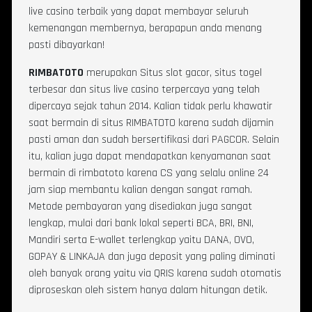
live casino terbaik yang dapat membayar seluruh
kemenangan membernya, berapapun anda menang
pasti dibayarkan!
RIMBATOTO
merupakan Situs slot gacor, situs togel
terbesar dan situs live casino terpercaya yang telah
dipercaya sejak tahun 2014. Kalian tidak perlu khawatir
saat bermain di situs RIMBATOTO karena sudah dijamin
pasti aman dan sudah bersertifikasi dari PAGCOR. Selain
itu, kalian juga dapat mendapatkan kenyamanan saat
bermain di rimbatoto karena CS yang selalu online 24
jam siap membantu kalian dengan sangat ramah.
Metode pembayaran yang disediakan juga sangat
lengkap, mulai dari bank lokal seperti BCA, BRI, BNI,
Mandiri serta E-wallet terlengkap yaitu DANA, OVO,
GOPAY & LINKAJA dan juga deposit yang paling diminati
oleh banyak orang yaitu via QRIS karena sudah otomatis
diproseskan oleh sistem hanya dalam hitungan detik.