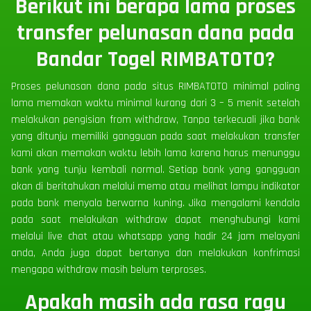
Berikut ini berapa lama proses
transfer pelunasan dana pada
Bandar Togel RIMBATOTO?
Proses pelunasan dana pada situs RIMBATOTO minimal paling
lama memakan waktu minimal kurang dari 3 – 5 menit setelah
melakukan pengisian from withdraw, Tanpa terkecuali jika bank
yang ditunju memiliki gangguan pada saat melakukan transfer
kami akan memakan waktu lebih lama karena harus menunggu
bank yang tunju kembali normal. Setiap bank yang gangguan
akan di beritahukan melalui memo atau melihat lampu indikator
pada bank menyala berwarna kuning. Jika mengalami kendala
pada saat melakukan withdraw dapat menghubungi kami
melalui live chat atau whatsapp yang hadir 24 jam melayani
anda, Anda juga dapat bertanya dan melakukan konfrimasi
mengapa withdraw masih belum terproses.
Apakah masih ada rasa ragu