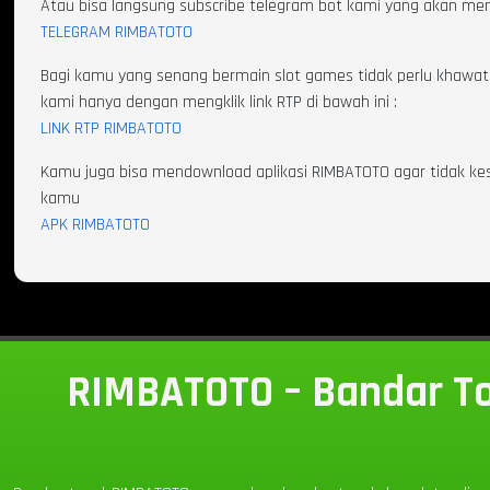
Atau bisa langsung subscribe telegram bot kami yang akan m
TELEGRAM RIMBATOTO
Bagi kamu yang senang bermain slot games tidak perlu khawat
kami hanya dengan mengklik link RTP di bawah ini :
LINK RTP RIMBATOTO
Kamu juga bisa mendownload aplikasi RIMBATOTO agar tidak kes
kamu
APK RIMBATOTO
RIMBATOTO – Bandar T