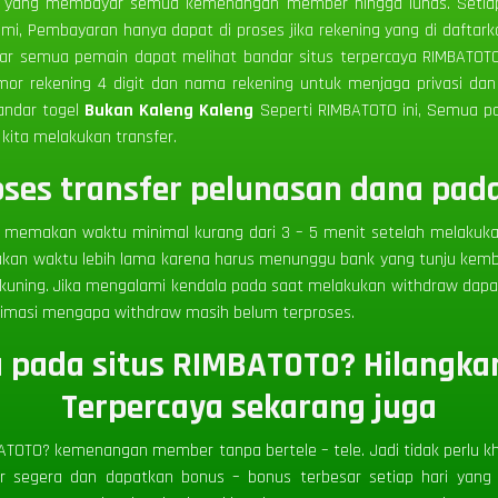
ne yang membayar semua kemenangan member hingga lunas. Setiap 
 kami, Pembayaran hanya dapat di proses jika rekening yang di daft
gar semua pemain dapat melihat bandar situs terpercaya RIMBAT
or rekening 4 digit dan nama rekening untuk menjaga privasi da
andar togel
Bukan Kaleng Kaleng
Seperti RIMBATOTO ini, Semua pos
kita melakukan transfer.
roses transfer pelunasan dana pa
memakan waktu minimal kurang dari 3 – 5 menit setelah melakukan 
an waktu lebih lama karena harus menunggu bank yang tunju kembal
uning. Jika mengalami kendala pada saat melakukan withdraw dapat
rimasi mengapa withdraw masih belum terproses.
 pada situs RIMBATOTO? Hilangkan
Terpercaya sekarang juga
MBATOTO? kemenangan member tanpa bertele – tele. Jadi tidak perlu
r segera dan dapatkan bonus – bonus terbesar setiap hari yang 