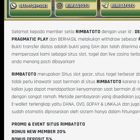
Selamat kepada member setia
RIMBATOTO
dengan user id :
DE
PRAGMATIC PLAY
dan BERHASIL melakukan withdraw sebesar
Bukti transfer diatas adalah bukti yang SAH dan telah diterim
mempercayai kami sebagai situs slot, togel dan live casino 
anda menang pasti dibayarkan!
RIMBATOTO
merupakan Situs slot gacor, situs togel terbesar da
tidak perlu khawatir saat bermain di situs
RIMBATOTO
karena s
kalian juga dapat mendapatkan kenyamanan saat bermain di ri
dengan sangat ramah. Metode pembayaran yang disediakan juga sa
E-wallet terlengkap yaitu DANA, OVO, GOPAY & LINKAJA dan juga 
sudah otomatis diproseskan oleh sistem hanya dalam hitungan 
PROMO & EVENT SITUS RIMBATOTO
BONUS NEW MEMBER 20%
BONUS DEPOSIT 5%