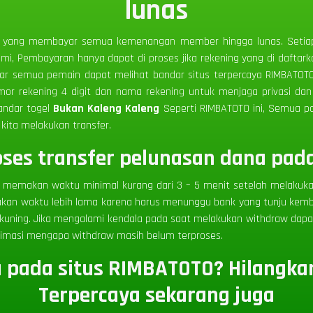
lunas
ne yang membayar semua kemenangan member hingga lunas. Setiap 
 kami, Pembayaran hanya dapat di proses jika rekening yang di daft
gar semua pemain dapat melihat bandar situs terpercaya RIMBAT
or rekening 4 digit dan nama rekening untuk menjaga privasi da
andar togel
Bukan Kaleng Kaleng
Seperti RIMBATOTO ini, Semua pos
kita melakukan transfer.
roses transfer pelunasan dana pa
memakan waktu minimal kurang dari 3 – 5 menit setelah melakukan 
an waktu lebih lama karena harus menunggu bank yang tunju kembal
uning. Jika mengalami kendala pada saat melakukan withdraw dapat
rimasi mengapa withdraw masih belum terproses.
 pada situs RIMBATOTO? Hilangkan
Terpercaya sekarang juga