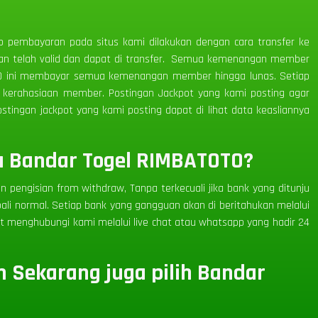
pembayaran pada situs kami dilakukan dengan cara transfer ke
arkan telah valid dan dapat di transfer. Semua kemenangan member
OTO ini membayar semua kemenangan member hingga lunas. Setiap
n kerahasiaan member. Postingan Jackpot yang kami posting agar
tingan jackpot yang kami posting dapat di lihat data keasliannya
da Bandar Togel RIMBATOTO?
pengisian from withdraw, Tanpa terkecuali jika bank yang ditunju
i normal. Setiap bank yang gangguan akan di beritahukan melalui
 menghubungi kami melalui live chat atau whatsapp yang hadir 24
 Sekarang juga pilih Bandar