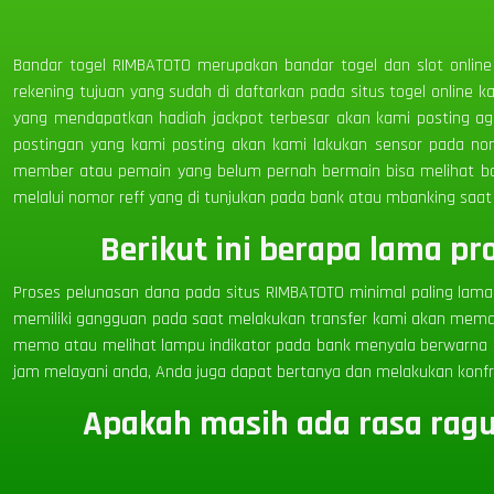
Bandar togel RIMBATOTO merupakan bandar togel dan slot onli
rekening tujuan yang sudah di daftarkan pada situs togel online
yang mendapatkan hadiah jackpot terbesar akan kami posting a
postingan yang kami posting akan kami lakukan sensor pada nom
member atau pemain yang belum pernah bermain bisa melihat b
melalui nomor reff yang di tunjukan pada bank atau mbanking saat 
Berikut ini berapa lama p
Proses pelunasan dana pada situs RIMBATOTO minimal paling lama 
memiliki gangguan pada saat melakukan transfer kami akan memak
memo atau melihat lampu indikator pada bank menyala berwarna k
jam melayani anda, Anda juga dapat bertanya dan melakukan konf
Apakah masih ada rasa ragu