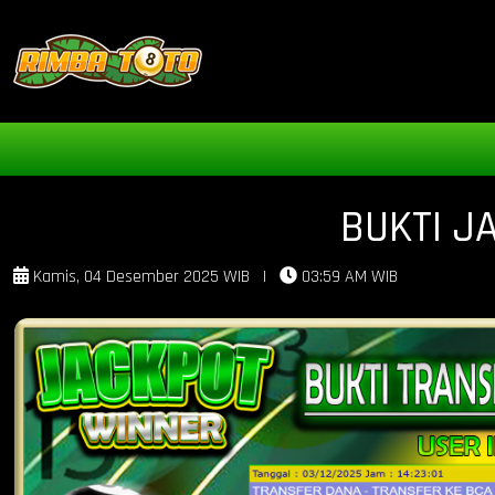
BUKTI J
Kamis, 04 Desember 2025 WIB
|
03:59 AM WIB