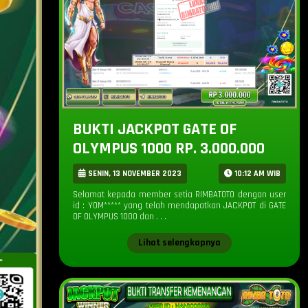
BUKTI JACKPOT GATE OF
OLYMPUS 1000 RP. 3.000.000
SENIN, 13 NOVEMBER 2023
10:12 AM WIB
Selamat kepada member setia RIMBATOTO dengan user
id : YOM***** yang telah mendapatkan JACKPOT di GATE
OF OLYMPUS 1000 dan . . .
Lihat selengkapnya