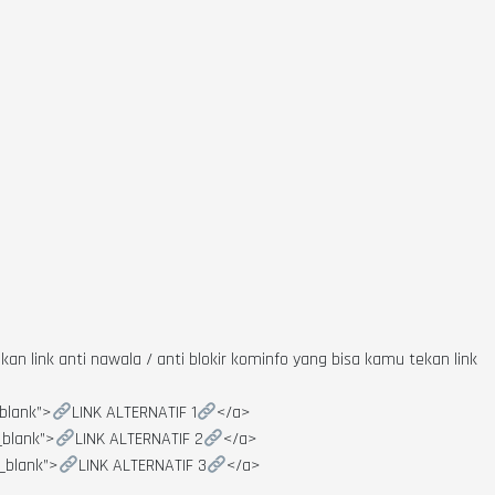
 link anti nawala / anti blokir kominfo yang bisa kamu tekan link
_blank”>
LINK ALTERNATIF 1
</a>
_blank”>
LINK ALTERNATIF 2
</a>
”_blank”>
LINK ALTERNATIF 3
</a>