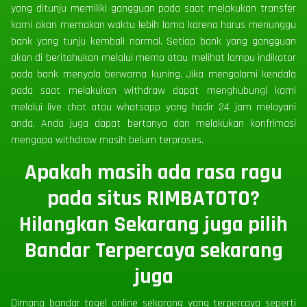
yang ditunju memiliki gangguan pada saat melakukan transfer
kami akan memakan waktu lebih lama karena harus menunggu
bank yang tunju kembali normal. Setiap bank yang gangguan
akan di beritahukan melalui memo atau melihat lampu indikator
pada bank menyala berwarna kuning. Jika mengalami kendala
pada saat melakukan withdraw dapat menghubungi kami
melalui live chat atau whatsapp yang hadir 24 jam melayani
anda, Anda juga dapat bertanya dan melakukan konfrimasi
mengapa withdraw masih belum terproses.
Apakah masih ada rasa ragu
pada situs RIMBATOTO?
Hilangkan Sekarang juga pilih
Bandar Terpercaya sekarang
juga
Dimana bandar togel online sekarang yang terpercaya seperti