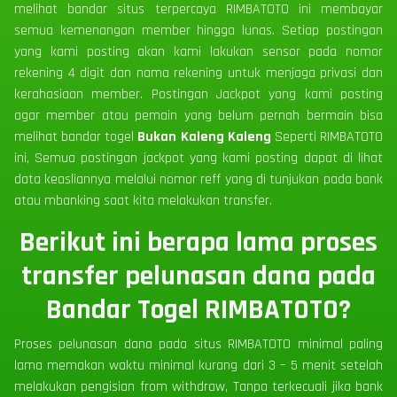
melihat bandar situs terpercaya RIMBATOTO ini membayar
semua kemenangan member hingga lunas. Setiap postingan
yang kami posting akan kami lakukan sensor pada nomor
rekening 4 digit dan nama rekening untuk menjaga privasi dan
kerahasiaan member. Postingan Jackpot yang kami posting
agar member atau pemain yang belum pernah bermain bisa
melihat bandar togel
Bukan Kaleng Kaleng
Seperti RIMBATOTO
ini, Semua postingan jackpot yang kami posting dapat di lihat
data keasliannya melalui nomor reff yang di tunjukan pada bank
atau mbanking saat kita melakukan transfer.
Berikut ini berapa lama proses
transfer pelunasan dana pada
Bandar Togel RIMBATOTO?
Proses pelunasan dana pada situs RIMBATOTO minimal paling
lama memakan waktu minimal kurang dari 3 – 5 menit setelah
melakukan pengisian from withdraw, Tanpa terkecuali jika bank