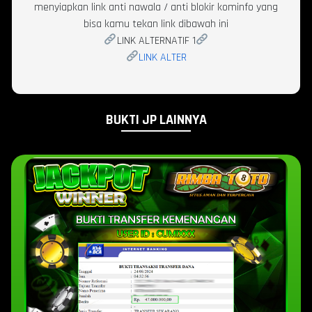
menyiapkan link anti nawala / anti blokir kominfo yang
bisa kamu tekan link dibawah ini
LINK ALTERNATIF 1
LINK ALTER
BUKTI JP LAINNYA