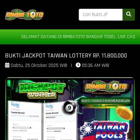
SELAMAT DATANG DI RIMBATOTO BANDAR TOGEL, LIVE CASINO & 
BUKTI JACKPOT TAIWAN LOTTERY RP. 11.800.000
Sabtu, 25 Oktober 2025 WIB
|
05:36 AM WIB