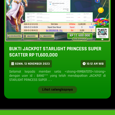
BUKTI JACKPOT STARLIGHT PRINCESS SUPER
SCATTER RP 11,600,000
SENIN, 13 NOVEMBER 2023
10:12 AM WIB
Selamat kepada member setia <strong>RIMBATOTO</strong>
dengan user id : BANG*** yang telah mendapatkan JACKPOT di
STARLIGHT PRINCESS SUPER . . .
Lihat selengkapnya