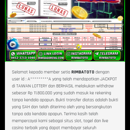
Selamat kepada member setia
RIMBATOTO
dengan
user id : A*********A yang telah mendapatkan JACKPOT
di TAIWAN LOTTERY dan BERHASIL melakukan withdraw
sebesar Rp 11.800.000 yang sudah masuk ke rekening
tanpa kendala apapun. Bukti transfer diatas adalah bukti
yang SAH dan telah diterima oleh yang bersangkutan
tanpa ada kendala apapun. Terima kasih telah
mempercayai kami sebagai situs slot, togel dan live
casino terbaik yang dapat membayar seluruh