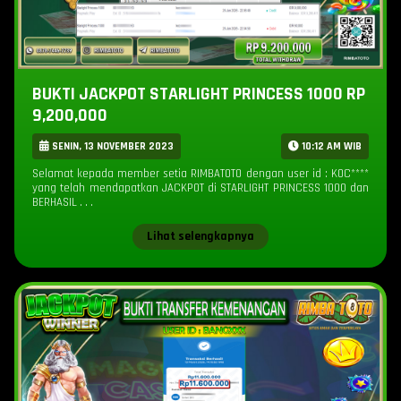
BUKTI JACKPOT STARLIGHT PRINCESS 1000 RP
9,200,000
SENIN, 13 NOVEMBER 2023
10:12 AM WIB
Selamat kepada member setia RIMBATOTO dengan user id : KOC****
yang telah mendapatkan JACKPOT di STARLIGHT PRINCESS 1000 dan
BERHASIL . . .
Lihat selengkapnya