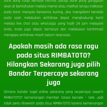
bank yang tunju kembali normal. Setiap bank yang gangguan
akan di beritahukan melalui memo atau melihat lampu indikator
pada bank menyala berwarna kuning. Jika mengalami kendala
pada saat melakukan withdraw dapat menghubungi kami
melalui live chat atau whatsapp yang hadir 24 jam melayani
anda, Anda juga dapat bertanya dan melakukan konfrimasi
mengapa withdraw masih belum terproses.
Apakah masih ada rasa ragu
pada situs RIMBATOTO?
Hilangkan Sekarang juga pilih
Bandar Terpercaya sekarang
juga
Dimana bandar togel online sekarang yang terpercaya seperti
RIMBATOTO? kemenangan member tanpa bertele – tele. Jadi
tidak perlu khawatir pada situs RIMBATOTO karena kemenangan