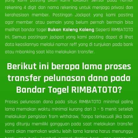
yang kami posting akan kami lakukan sensor pada nomor
rekening 4 digit dan nama rekening untuk menjaga privasi dan
kerahasiaan member. Postingan Jackpot yang kami posting
agar member atau pemain yang belum pernah bermain bisa
melihat bandar togel
Bukan Kaleng Kaleng
Seperti RIMBATOTO
ini, Semua postingan jackpot yang kami posting dapat di lihat
data keasliannya melalui nomor reff yang di tunjukan pada bank
atau mbanking saat kita melakukan transfer.
Berikut ini berapa lama proses
transfer pelunasan dana pada
Bandar Togel RIMBATOTO?
Proses pelunasan dana pada situs RIMBATOTO minimal paling
lama memakan waktu minimal kurang dari 3 – 5 menit setelah
melakukan pengisian from withdraw, Tanpa terkecuali jika bank
yang ditunju memiliki gangguan pada saat melakukan transfer
kami akan memakan waktu lebih lama karena harus menunggu