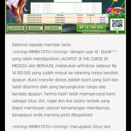
Selamat kepada member setia
<strong>RIMBATOTO</strong> dengan user id : GUAN***
yang telah mendapatkan JACKPOT di THE CURSE OF
MEDUSA dan BERHASIL melakukan withdraw sebesar Rp
14.100.000 yang sudah masuk ke rekening tanpa kendala
apapun. Bukti transfer diatas adalah bukti yang SAH dan
telah diterima oleh yang bersangkutan tanpa ada
kendala apapun. Terima kasih telah mempercayai kami
sebagai situs slot, togel dan live casino terbaik yang
dapat membayar seluruh kemenangan membernya,
berapapun anda menang pasti dibayarkan!
<strong>RIMBATOTO</strong> merupakan Situs slot