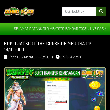
SELAMAT DATANG DI RIMBATOTO BANDAR TOGEL, LIVE CASINO & SLO
BUKTI JACKPOT THE CURSE OF MEDUSA RP
14,100,000
Sabtu, 07 Maret 2026 WIB
|
04:22 AM WIB