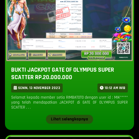
BUKTI JACKPOT GATE OF OLYMPUS SUPER
SCATTER RP.20.000.000
SENIN, 13 NOVEMBER 2023
10:12 AM WIB
Selamat kepada member setia RIMBATOTO dengan user id : MIK*****
yang telah mendapatkan JACKPOT di GATE OF OLYMPUS SUPER
SCATTER . . .
Lihat selengkapnya