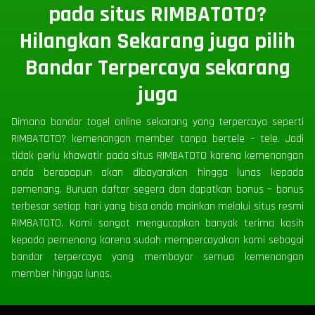
pada situs RIMBATOTO?
Hilangkan Sekarang juga pilih
Bandar Terpercaya sekarang
juga
Dimana bandar togel online sekarang yang terpercaya seperti
RIMBATOTO? kemenangan member tanpa bertele – tele. Jadi
tidak perlu khawatir pada situs RIMBATOTO karena kemenangan
anda berapapun akan dibayarakan hingga lunas kepada
pemenang. Buruan daftar segera dan dapatkan bonus – bonus
terbesar setiap hari yang bisa anda mainkan melalui situs resmi
RIMBATOTO. Kami sangat mengucapkan banyak terima kasih
kepada pemenang karena sudah mempercayakan kami sebagai
bandar terpercaya yang membayar semua kemenangan
member hingga lunas.