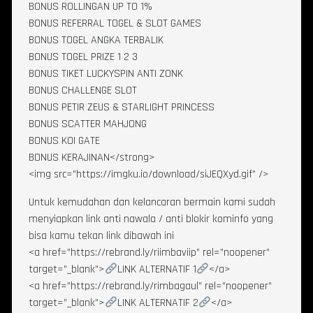
BONUS ROLLINGAN UP TO 1%
BONUS REFERRAL TOGEL & SLOT GAMES
BONUS TOGEL ANGKA TERBALIK
BONUS TOGEL PRIZE 1 2 3
BONUS TIKET LUCKYSPIN ANTI ZONK
BONUS CHALLENGE SLOT
BONUS PETIR ZEUS & STARLIGHT PRINCESS
BONUS SCATTER MAHJONG
BONUS KOI GATE
BONUS KERAJINAN</strong>
<img src=”https://imgku.io/download/siJEQXyd.gif” />
Untuk kemudahan dan kelancaran bermain kami sudah
menyiapkan link anti nawala / anti blokir kominfo yang
bisa kamu tekan link dibawah ini
<a href=”https://rebrand.ly/riimbaviip” rel=”noopener”
target=”_blank”>
LINK ALTERNATIF 1
</a>
<a href=”https://rebrand.ly/rimbagaul” rel=”noopener”
target=”_blank”>
LINK ALTERNATIF 2
</a>