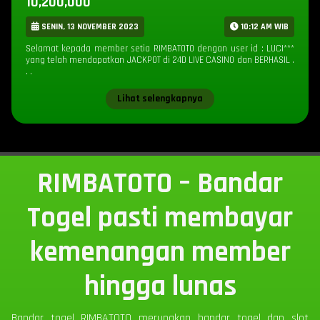
10,200,000
SENIN, 13 NOVEMBER 2023
10:12 AM WIB
Selamat kepada member setia RIMBATOTO dengan user id : LUCI***
yang telah mendapatkan JACKPOT di 24D LIVE CASINO dan BERHASIL .
. .
Lihat selengkapnya
RIMBATOTO – Bandar
Togel pasti membayar
kemenangan member
hingga lunas
Bandar togel RIMBATOTO merupakan bandar togel dan slot