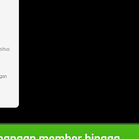
situs
ngan