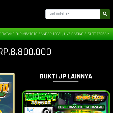
I RIMBATOTO BANDAR TOGEL, LIVE CASINO & SLOT TERBAIK DAN TERPE
P.8.800.000
BUKTI JP LAINNYA