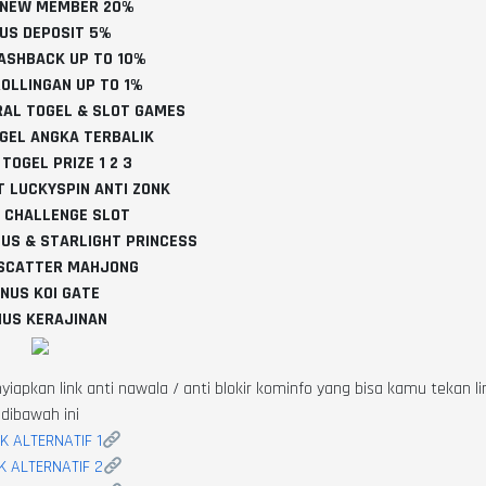
 NEW MEMBER 20%
US DEPOSIT 5%
ASHBACK UP TO 10%
OLLINGAN UP TO 1%
RAL TOGEL & SLOT GAMES
GEL ANGKA TERBALIK
TOGEL PRIZE 1 2 3
T LUCKYSPIN ANTI ZONK
 CHALLENGE SLOT
EUS & STARLIGHT PRINCESS
SCATTER MAHJONG
NUS KOI GATE
US KERAJINAN
kan link anti nawala / anti blokir kominfo yang bisa kamu tekan li
dibawah ini
NK ALTERNATIF 1
K ALTERNATIF 2