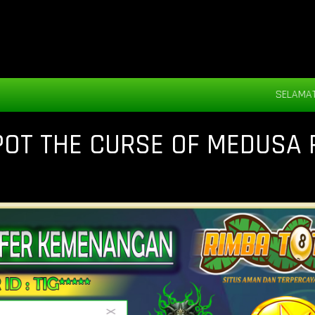
SELAMAT DATANG D
POT THE CURSE OF MEDUSA R