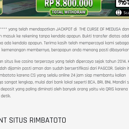
G**** yang telah mendapatkan JACKPOT di THE CURSE OF MEDUSA dan
masuk ke rekening tanpa kendala apapun. Bukti transfer diatas ada
pa ada kendala apapun. Terima kasih telah mempercayai kami sebagai
uruh kemenangan membernya, berapapun anda menang pasti dibayarkan
n situs live casino terpercaya yang telah dipercaya sejak tahun 2014. 
ah dijamin pasti aman dan sudah bersertifikasi dari PAGCOR. Selain it
mbatoto karena CS yang selalu online 24 jam siap membantu kalian
ngat lengkap, mulai dari bank lokal seperti BCA, BRI, BNI, Mandiri 
deposit yang paling diminati oleh banyak orang yaitu via QRIS karena
detik.
NT SITUS RIMBATOTO