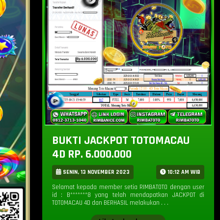
BUKTI JACKPOT TOTOMACAU
4D RP. 6.000.000
SENIN, 13 NOVEMBER 2023
10:12 AM WIB
Selamat kepada member setia RIMBATOTO dengan user
id : B*******8 yang telah mendapatkan JACKPOT di
TOTOMACAU 4D dan BERHASIL melakukan . . .