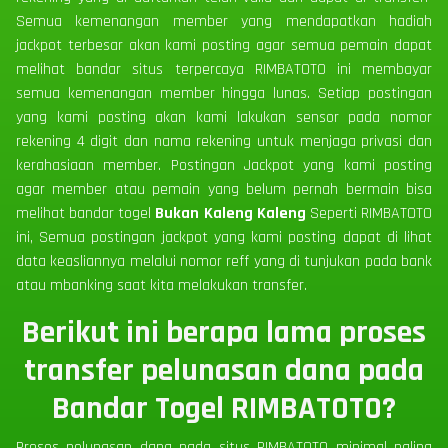
Semua kemenangan member yang mendapatkan hadiah
jackpot terbesar akan kami posting agar semua pemain dapat
melihat bandar situs terpercaya RIMBATOTO ini membayar
semua kemenangan member hingga lunas. Setiap postingan
yang kami posting akan kami lakukan sensor pada nomor
rekening 4 digit dan nama rekening untuk menjaga privasi dan
kerahasiaan member. Postingan Jackpot yang kami posting
agar member atau pemain yang belum pernah bermain bisa
melihat bandar togel
Bukan Kaleng Kaleng
Seperti RIMBATOTO
ini, Semua postingan jackpot yang kami posting dapat di lihat
data keasliannya melalui nomor reff yang di tunjukan pada bank
atau mbanking saat kita melakukan transfer.
Berikut ini berapa lama proses
transfer pelunasan dana pada
Bandar Togel RIMBATOTO?
Proses pelunasan dana pada situs RIMBATOTO minimal paling