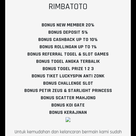
RIMBATOTO
BONUS NEW MEMBER 20%
BONUS DEPOSIT 5%
BONUS CASHBACK UP TO 10%
BONUS ROLLINGAN UP TO 1%
BONUS REFERRAL TOGEL & SLOT GAMES
BONUS TOGEL ANGKA TERBALIK
BONUS TOGEL PRIZE 1 2 3
BONUS TIKET LUCKYSPIN ANTI ZONK
BONUS CHALLENGE SLOT
BONUS PETIR ZEUS & STARLIGHT PRINCESS
BONUS SCATTER MAHJONG
BONUS KOI GATE
BONUS KERAJINAN
Untuk kemudahan dan kelancaran bermain kami sudah