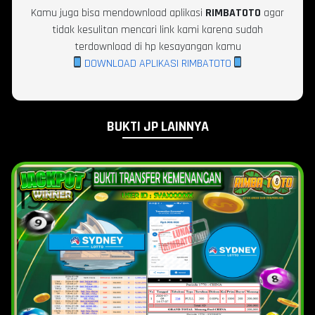
Kamu juga bisa mendownload aplikasi
RIMBATOTO
agar
tidak kesulitan mencari link kami karena sudah
terdownload di hp kesayangan kamu
DOWNLOAD APLIKASI RIMBATOTO
BUKTI JP LAINNYA