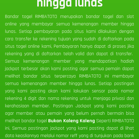
hingga lunas
Bandar togel RIMBATOTO merupakan bandar togel dan slot
online yang membayar semua kemenangan member hingga
lunas. Setiap pembayaran pada situs kami dilakukan dengan
cara transfer ke rekening tujuan yang sudah di daftarkan pada
situs togel online kami, Pembayaran hanya dapat di proses jika
rekening yang di daftarkan telah valid dan dapat di transfer.
Semua kemenangan member yang mendapatkan hadiah
jackpot terbesar akan kami posting agar semua pemain dapat
melihat bandar situs terpercaya RIMBATOTO ini membayar
semua kemenangan member hingga lunas. Setiap postingan
yang kami posting akan kami lakukan sensor pada nomor
rekening 4 digit dan nama rekening untuk menjaga privasi dan
kerahasiaan member. Postingan Jackpot yang kami posting
agar member atau pemain yang belum pernah bermain bisa
melihat bandar togel
Bukan Kaleng Kaleng
Seperti RIMBATOTO
ini, Semua postingan jackpot yang kami posting dapat di lihat
data keasliannya melalui nomor reff yang di tunjukan pada bank