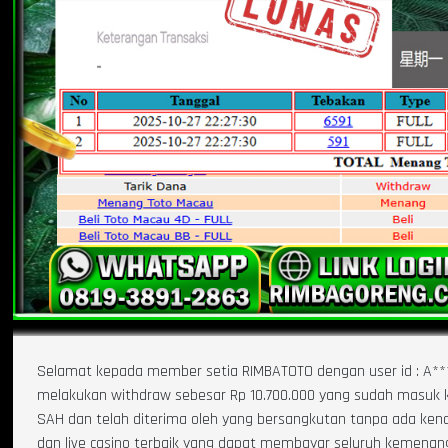
Selamat kepada member setia RIMBATOTO dengan user id : A*
melakukan withdraw sebesar Rp 10.700.000 yang sudah masuk ke
SAH dan telah diterima oleh yang bersangkutan tanpa ada kenda
dan live casino terbaik yang dapat membayar seluruh kemena