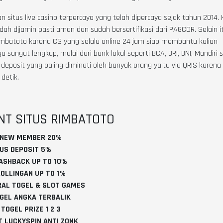
n situs live casino terpercaya yang telah dipercaya sejak tahun 2014. 
ah dijamin pasti aman dan sudah bersertifikasi dari PAGCOR. Selain it
mbatoto karena CS yang selalu online 24 jam siap membantu kalian
ngat lengkap, mulai dari bank lokal seperti BCA, BRI, BNI, Mandiri 
deposit yang paling diminati oleh banyak orang yaitu via QRIS karena
detik.
NT SITUS RIMBATOTO
 NEW MEMBER 20%
US DEPOSIT 5%
ASHBACK UP TO 10%
OLLINGAN UP TO 1%
RAL TOGEL & SLOT GAMES
GEL ANGKA TERBALIK
TOGEL PRIZE 1 2 3
T LUCKYSPIN ANTI ZONK