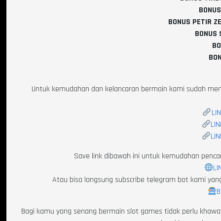
BONUS
BONUS PETIR Z
BONUS 
BO
BON
Untuk kemudahan dan kelancaran bermain kami sudah menyiap
LI
LIN
LIN
Save link dibawah ini untuk kemudahan pencar
LI
Atau bisa langsung subscribe telegram bot kami y
B
Bagi kamu yang senang bermain slot games tidak perlu khawat