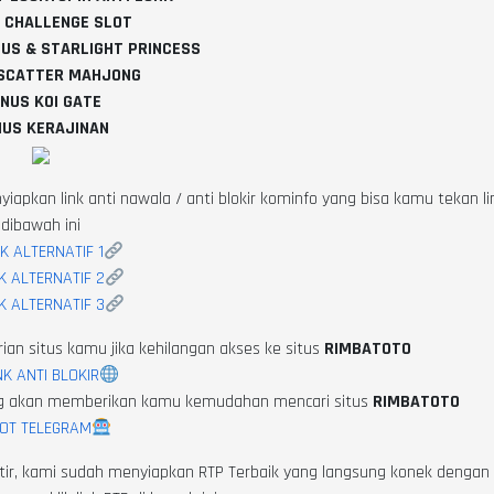
 CHALLENGE SLOT
EUS & STARLIGHT PRINCESS
SCATTER MAHJONG
NUS KOI GATE
US KERAJINAN
kan link anti nawala / anti blokir kominfo yang bisa kamu tekan li
dibawah ini
NK ALTERNATIF 1
K ALTERNATIF 2
K ALTERNATIF 3
ian situs kamu jika kehilangan akses ke situs
RIMBATOTO
NK ANTI BLOKIR
ang akan memberikan kamu kemudahan mencari situs
RIMBATOTO
OT TELEGRAM
ir, kami sudah menyiapkan RTP Terbaik yang langsung konek dengan 