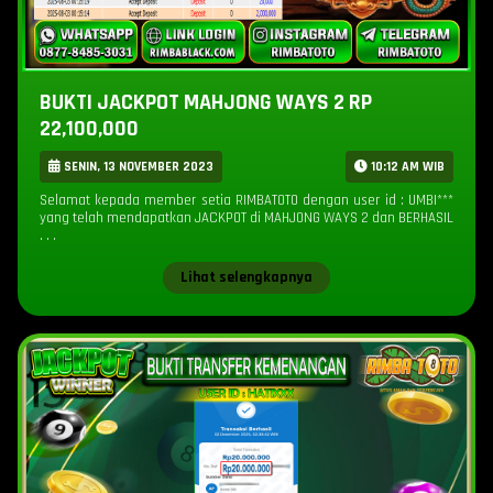
BUKTI JACKPOT MAHJONG WAYS 2 RP
22,100,000
SENIN, 13 NOVEMBER 2023
10:12 AM WIB
Selamat kepada member setia RIMBATOTO dengan user id : UMBI***
yang telah mendapatkan JACKPOT di MAHJONG WAYS 2 dan BERHASIL
. . .
Lihat selengkapnya