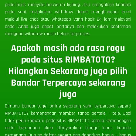
pada bank menyala berwarna kuning. Jika mengalami kendala
pada saat melakukan withdraw dapat menghubungi kami
melalui live chat atau whatsapp yang hadir 24 jam melayani
anda, Anda juga dapat bertanya dan melakukan konfrimasi
mengapa withdraw masih belum terproses.
Apakah masih ada rasa ragu
pada situs RIMBATOTO?
Hilangkan Sekarang juga pilih
Bandar Terpercaya sekarang
juga
Dimana bandar togel online sekarang yang terpercaya seperti
RIMBATOTO? kemenangan member tanpa bertele – tele. Jadi
tidak perlu khawatir pada situs RIMBATOTO karena kemenangan
anda berapapun akan dibayarakan hingga lunas kepada
pemenang. Buruan daftar segera dan dapatkan bonus – bonus