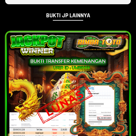
BUKTI JP LAINNYA