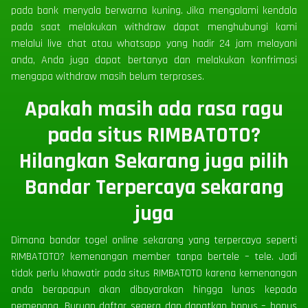
pada bank menyala berwarna kuning. Jika mengalami kendala
pada saat melakukan withdraw dapat menghubungi kami
melalui live chat atau whatsapp yang hadir 24 jam melayani
anda, Anda juga dapat bertanya dan melakukan konfrimasi
mengapa withdraw masih belum terproses.
Apakah masih ada rasa ragu
pada situs RIMBATOTO?
Hilangkan Sekarang juga pilih
Bandar Terpercaya sekarang
juga
Dimana bandar togel online sekarang yang terpercaya seperti
RIMBATOTO? kemenangan member tanpa bertele – tele. Jadi
tidak perlu khawatir pada situs RIMBATOTO karena kemenangan
anda berapapun akan dibayarakan hingga lunas kepada
pemenang. Buruan daftar segera dan dapatkan bonus – bonus