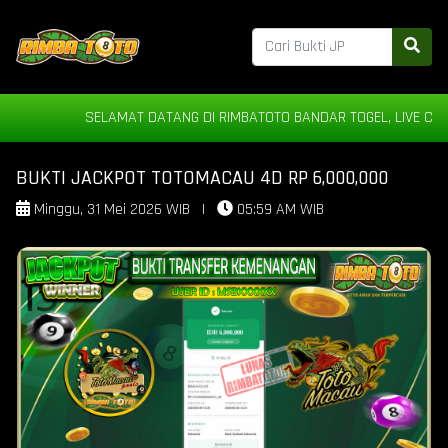
SELAMAT DATANG DI RIMBATOTO BANDAR TOGEL, LIVE CASINO 
BUKTI JACKPOT TOTOMACAU 4D RP 6,000,000
Minggu, 31 Mei 2026 WIB
|
05:59 AM WIB