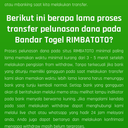
atau mbanking saat kita melakukan transfer.
Berikut ini berapa lama proses
transfer pelunasan dana pada
Bandar Togel RIMBATOTO?
Proses pelunasan dana pada situs RIMBATOTO minimal paling
lama memakan waktu minimal kurang dari 3 – 5 menit setelah
melakukan pengisian from withdraw, Tanpa terkecuali jika bank
yang ditunju memiliki gangguan pada saat melakukan transfer
kami akan memakan waktu lebih lama karena harus menunggu
bank yang tunju kembali normal. Setiap bank yang gangguan
akan di beritahukan melalui memo atau melihat lampu indikator
pada bank menyala berwarna kuning. Jika mengalami kendala
pada saat melakukan withdraw dapat menghubungi kami
melalui live chat atau whatsapp yang hadir 24 jam melayani
anda, Anda juga dapat bertanya dan melakukan konfrimasi
mengapa withdraw masih belum terproses.