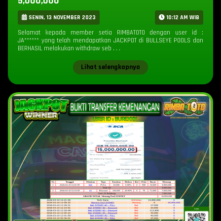
5,000,000
SENIN, 13 NOVEMBER 2023
10:12 AM WIB
Selamat kepada member setia RIMBATOTO dengan user id :
JA****** yang telah mendapatkan JACKPOT di BULLSEYE POOLS dan
BERHASIL melakukan withdraw seb . . .
Lihat selengkapnya