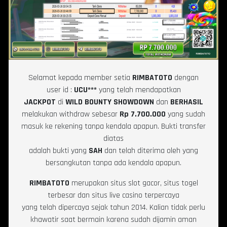
Selamat kepada member setia
RIMBATOTO
dengan
user id :
UCU***
yang telah mendapatkan
JACKPOT
di
WILD BOUNTY SHOWDOWN
dan
BERHASIL
melakukan withdraw sebesar
Rp 7.700.000
yang sudah
masuk ke rekening tanpa kendala apapun. Bukti transfer
diatas
adalah bukti yang
SAH
dan telah diterima oleh yang
bersangkutan tanpa ada kendala apapun.
RIMBATOTO
merupakan situs slot gacor, situs togel
terbesar dan situs live casino terpercaya
yang telah dipercaya sejak tahun 2014. Kalian tidak perlu
khawatir saat bermain karena sudah dijamin aman