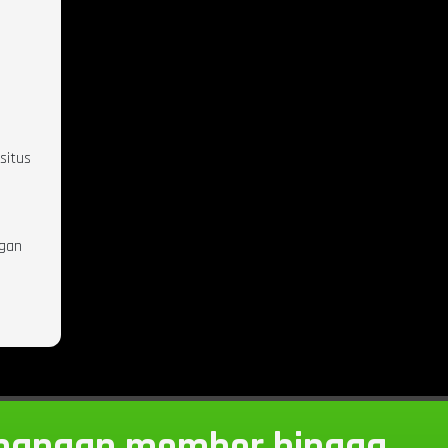
situs
ngan