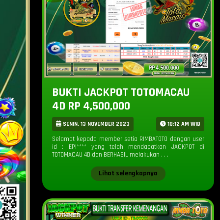
BUKTI JACKPOT TOTOMACAU
4D RP 4,500,000
SENIN, 13 NOVEMBER 2023
10:12 AM WIB
Selamat kepada member setia RIMBATOTO dengan user
id : EPI**** yang telah mendapatkan JACKPOT di
TOTOMACAU 4D dan BERHASIL melakukan . . .
Lihat selengkapnya