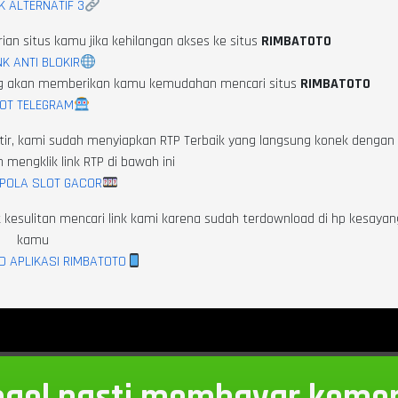
K ALTERNATIF 3
ian situs kamu jika kehilangan akses ke situs
RIMBATOTO
NK ANTI BLOKIR
ang akan memberikan kamu kemudahan mencari situs
RIMBATOTO
OT TELEGRAM
ir, kami sudah menyiapkan RTP Terbaik yang langsung konek dengan 
mengklik link RTP di bawah ini
 POLA SLOT GACOR
 kesulitan mencari link kami karena sudah terdownload di hp kesaya
kamu
 APLIKASI RIMBATOTO