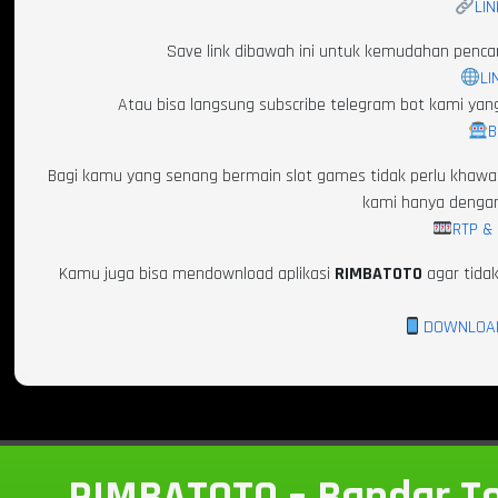
LIN
Save link dibawah ini untuk kemudahan pencar
LI
Atau bisa langsung subscribe telegram bot kami y
B
Bagi kamu yang senang bermain slot games tidak perlu khawat
kami hanya dengan 
RTP &
Kamu juga bisa mendownload aplikasi
RIMBATOTO
agar tidak
DOWNLOAD