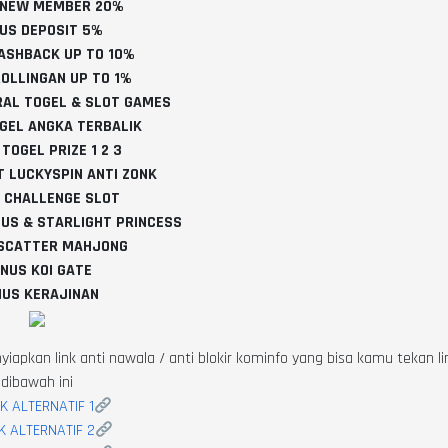
 NEW MEMBER 20%
US DEPOSIT 5%
ASHBACK UP TO 10%
OLLINGAN UP TO 1%
RAL TOGEL & SLOT GAMES
GEL ANGKA TERBALIK
TOGEL PRIZE 1 2 3
T LUCKYSPIN ANTI ZONK
 CHALLENGE SLOT
EUS & STARLIGHT PRINCESS
SCATTER MAHJONG
NUS KOI GATE
US KERAJINAN
kan link anti nawala / anti blokir kominfo yang bisa kamu tekan li
dibawah ini
NK ALTERNATIF 1
K ALTERNATIF 2