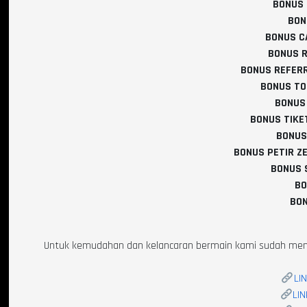
BONUS
BON
BONUS C
BONUS R
BONUS REFER
BONUS TO
BONUS 
BONUS TIKE
BONUS
BONUS PETIR Z
BONUS 
BO
BON
Untuk kemudahan dan kelancaran bermain kami sudah menyiap
LI
LIN