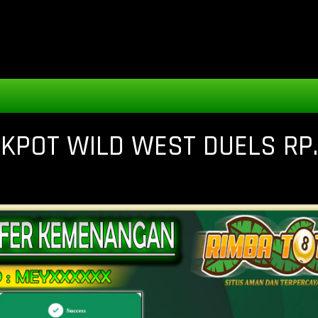
KPOT WILD WEST DUELS RP.