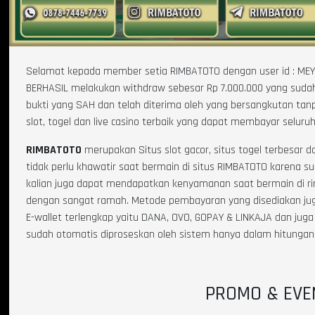
Selamat kepada member setia RIMBATOTO dengan user id : ME
BERHASIL melakukan withdraw sebesar Rp 7.000.000 yang sudah 
bukti yang SAH dan telah diterima oleh yang bersangkutan tan
slot, togel dan live casino terbaik yang dapat membayar sel
RIMBATOTO
merupakan Situs slot gacor, situs togel terbesar da
tidak perlu khawatir saat bermain di situs RIMBATOTO karena sud
kalian juga dapat mendapatkan kenyamanan saat bermain di ri
dengan sangat ramah. Metode pembayaran yang disediakan juga sa
E-wallet terlengkap yaitu DANA, OVO, GOPAY & LINKAJA dan juga 
sudah otomatis diproseskan oleh sistem hanya dalam hitungan 
PROMO & EVE