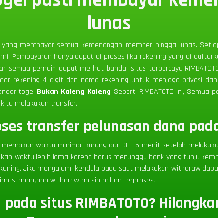
ogel pasti membayar kem
lunas
ne yang membayar semua kemenangan member hingga lunas. Setiap 
 kami, Pembayaran hanya dapat di proses jika rekening yang di daft
gar semua pemain dapat melihat bandar situs terpercaya RIMBAT
or rekening 4 digit dan nama rekening untuk menjaga privasi da
andar togel
Bukan Kaleng Kaleng
Seperti RIMBATOTO ini, Semua pos
kita melakukan transfer.
roses transfer pelunasan dana pa
memakan waktu minimal kurang dari 3 – 5 menit setelah melakukan 
an waktu lebih lama karena harus menunggu bank yang tunju kembal
uning. Jika mengalami kendala pada saat melakukan withdraw dapat
rimasi mengapa withdraw masih belum terproses.
 pada situs RIMBATOTO? Hilangkan