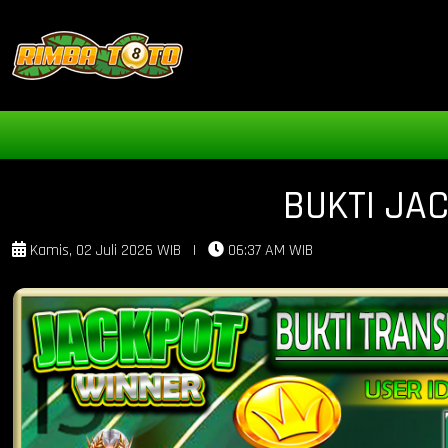
BUKTI JAC
Kamis, 02 Juli 2026 WIB
|
06:37 AM WIB