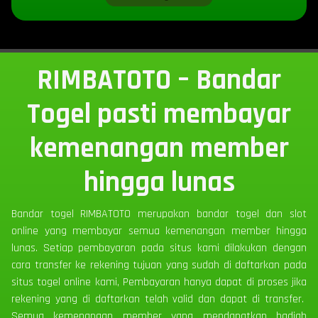
RIMBATOTO – Bandar
Togel pasti membayar
kemenangan member
hingga lunas
Bandar togel RIMBATOTO merupakan bandar togel dan slot
online yang membayar semua kemenangan member hingga
lunas. Setiap pembayaran pada situs kami dilakukan dengan
cara transfer ke rekening tujuan yang sudah di daftarkan pada
situs togel online kami, Pembayaran hanya dapat di proses jika
rekening yang di daftarkan telah valid dan dapat di transfer.
Semua kemenangan member yang mendapatkan hadiah