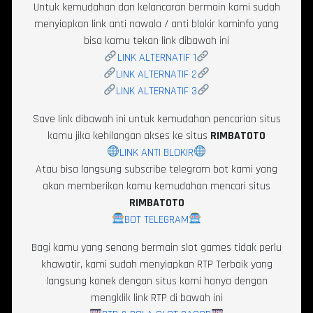
Untuk kemudahan dan kelancaran bermain kami sudah
menyiapkan link anti nawala / anti blokir kominfo yang
bisa kamu tekan link dibawah ini
LINK ALTERNATIF 1
LINK ALTERNATIF 2
LINK ALTERNATIF 3
Save link dibawah ini untuk kemudahan pencarian situs
kamu jika kehilangan akses ke situs
RIMBATOTO
LINK ANTI BLOKIR
Atau bisa langsung subscribe telegram bot kami yang
akan memberikan kamu kemudahan mencari situs
RIMBATOTO
BOT TELEGRAM
Bagi kamu yang senang bermain slot games tidak perlu
khawatir, kami sudah menyiapkan RTP Terbaik yang
langsung konek dengan situs kami hanya dengan
mengklik link RTP di bawah ini