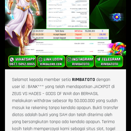
Selamat kepada member setia
RIMBATOTO
dengan
user id : BANK*** yang telah mendapatkan JACKPOT di
ZEUS VS HADES – GODS OF WAR dan BERHASIL
melakukan withdraw sebesar Rp 50.000.000 yang sudah
masuk ke rekening tanpa kendala apapun. Bukti transfer
diatas adalah bukti yang SAH dan telah diterima oleh
yang bersangkutan tanpa ada kendala apapun. Terima
kasih telah mempercayai kami sebagai situs slot, togel