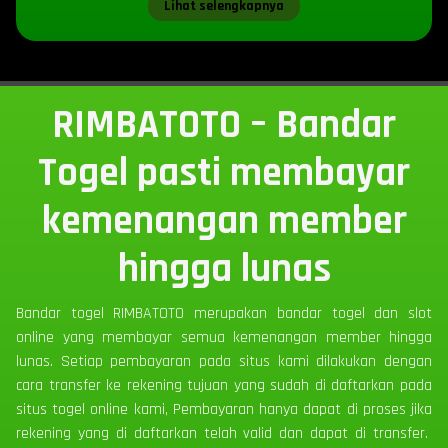
Lihat selengkapnya
RIMBATOTO – Bandar
Togel pasti membayar
kemenangan member
hingga lunas
Bandar togel RIMBATOTO merupakan bandar togel dan slot
online yang membayar semua kemenangan member hingga
lunas. Setiap pembayaran pada situs kami dilakukan dengan
cara transfer ke rekening tujuan yang sudah di daftarkan pada
situs togel online kami, Pembayaran hanya dapat di proses jika
rekening yang di daftarkan telah valid dan dapat di transfer.