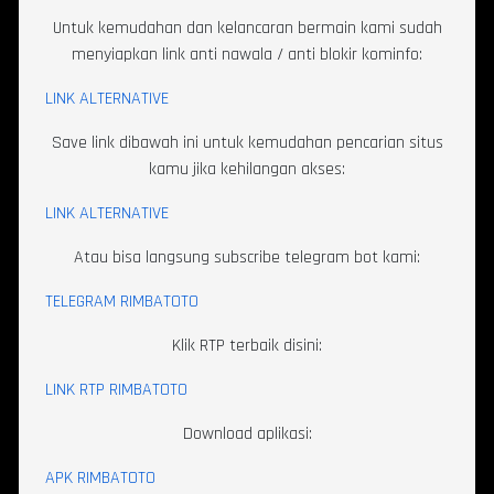
Untuk kemudahan dan kelancaran bermain kami sudah
menyiapkan link anti nawala / anti blokir kominfo:
LINK ALTERNATIVE
Save link dibawah ini untuk kemudahan pencarian situs
kamu jika kehilangan akses:
LINK ALTERNATIVE
Atau bisa langsung subscribe telegram bot kami:
TELEGRAM RIMBATOTO
Klik RTP terbaik disini:
LINK RTP RIMBATOTO
Download aplikasi:
APK RIMBATOTO