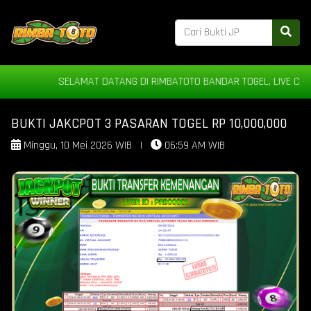
SELAMAT DATANG DI RIMBATOTO BANDAR TOGEL, LIVE CASINO &
BUKTI JAKCPOT 3 PASARAN TOGEL RP 10,000,000
Minggu, 10 Mei 2026 WIB
|
06:59 AM WIB