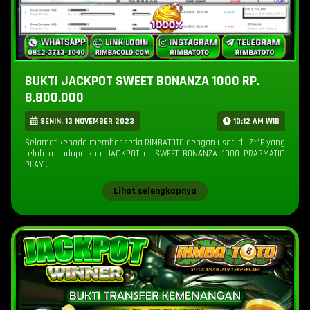
BUKTI JACKPOT SWEET BONANZA 1000 RP.
8.800.000
SENIN, 13 NOVEMBER 2023
10:12 AM WIB
Selamat kepada member setia RIMBATOTO dengan user id : Z**E yang
telah mendapatkan JACKPOT di SWEET BONANZA 1000 PRAGMATIC
PLAY . . .
Lihat selengkapnya