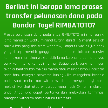
Berikut ini berapa lama proses
transfer pelunasan dana pada
Bandar Togel RIMBATOTO?
Proses pelunasan dana pada situs RIMBATOTO minimal paling
lama memakan waktu minimal kurang dari 3 – 5 menit setelah
melakukan pengisian from withdraw, Tanpa terkecuali jika bank
yang ditunju memiliki gangguan pada saat melakukan transfer
kami akan memakan waktu lebih lama karena harus menunggu
bank yang tunju kembali normal. Setiap bank yang gangguan
akan di beritahukan melalui memo atau melihat lampu indikator
pada bank menyala berwarna kuning. Jika mengalami kendala
pada saat melakukan withdraw dapat menghubungi kami
melalui live chat atau whatsapp yang hadir 24 jam melayani
anda, Anda juga dapat bertanya dan melakukan konfrimasi
mengapa withdraw masih belum terproses.