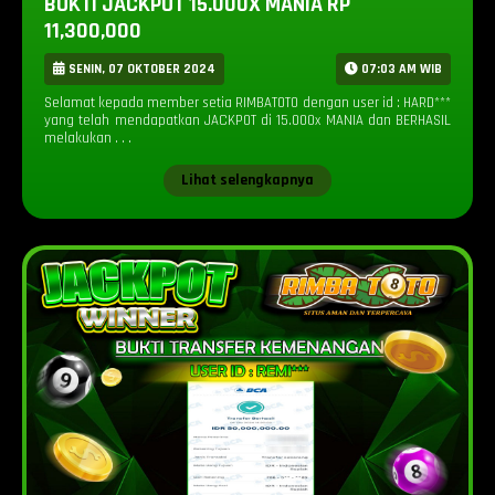
BUKTI JACKPOT 15.000X MANIA RP
11,300,000
SENIN, 07 OKTOBER 2024
07:03 AM WIB
Selamat kepada member setia RIMBATOTO dengan user id : HARD***
yang telah mendapatkan JACKPOT di 15.000x MANIA dan BERHASIL
melakukan . . .
Lihat selengkapnya