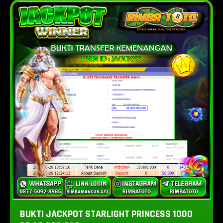
BUKTI JACKPOT STARLIGHT PRINCESS 1000