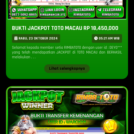
BUKTI JACKPOT TOTO MACAU RP 18,450,000
RABU, 23 OKTOBER 2024
05:21 AM WIB
Selamat kepada member setia RIMBATOTO dengan user id : DEYO***
yang telah mendapatkan JACKPOT di TOTO MACAU dan BERHASIL
melakukan . . .
Lihat selengkapnya