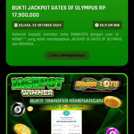
BUKTI JACKPOT GATES OF OLYMPUS RP
17,900,000
SELASA, 22 OKTOBER 2024
05:11 AM WIB
Selamat kepada member setia RIMBATOTO dengan user id :
WONG*** yang telah mendapatkan JACKPOT di GATES OF OLYMPUS
dan BERHASIL . . .
Lihat selengkapnya