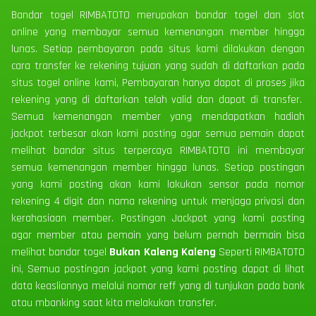
Bandar togel RIMBATOTO merupakan bandar togel dan slot
online yang membayar semua kemenangan member hingga
lunas. Setiap pembayaran pada situs kami dilakukan dengan
cara transfer ke rekening tujuan yang sudah di daftarkan pada
situs togel online kami, Pembayaran hanya dapat di proses jika
rekening yang di daftarkan telah valid dan dapat di transfer.
Semua kemenangan member yang mendapatkan hadiah
jackpot terbesar akan kami posting agar semua pemain dapat
melihat bandar situs terpercaya RIMBATOTO ini membayar
semua kemenangan member hingga lunas. Setiap postingan
yang kami posting akan kami lakukan sensor pada nomor
rekening 4 digit dan nama rekening untuk menjaga privasi dan
kerahasiaan member. Postingan Jackpot yang kami posting
agar member atau pemain yang belum pernah bermain bisa
melihat bandar togel
Bukan Kaleng Kaleng
Seperti RIMBATOTO
ini, Semua postingan jackpot yang kami posting dapat di lihat
data keasliannya melalui nomor reff yang di tunjukan pada bank
atau mbanking saat kita melakukan transfer.