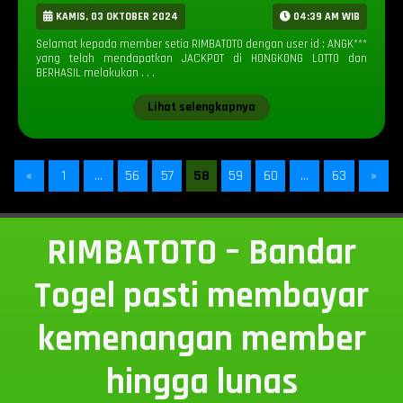
KAMIS, 03 OKTOBER 2024
04:39 AM WIB
Selamat kepada member setia RIMBATOTO dengan user id : ANGK***
yang telah mendapatkan JACKPOT di HONGKONG LOTTO dan
BERHASIL melakukan . . .
Lihat selengkapnya
«
1
…
56
57
58
59
60
…
63
»
RIMBATOTO – Bandar
Togel pasti membayar
kemenangan member
hingga lunas