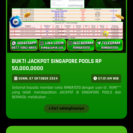
BUKTI JACKPOT SINGAPORE POOLS RP
50,000,0000
SENIN, 07 OKTOBER 2024
07:01 AM WIB
Selamat kepada member setia RIMBATOTO dengan user id : REMI***
yang telah mendapatkan JACKPOT di SINGAPORE POOLS dan
BERHASIL melakukan . . .
Lihat selengkapnya