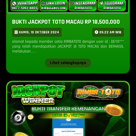
BUKTI JACKPOT TOTO MACAU RP 18,500,000
KAMIS, 10 OKTOBER 2024
05:22 AM WIB
elamat kepada member setia RIMBATOTO dengan user id : DEYO***
yang telah mendapatkan JACKPOT di TOTO MACAU dan BERHASIL
melakukan . . .
Lihat selengkapnya