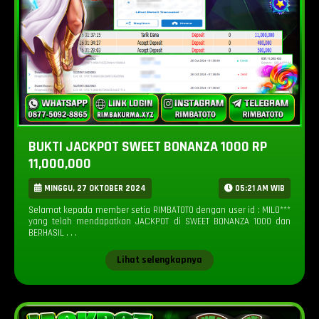
BUKTI JACKPOT SWEET BONANZA 1000 RP
11,000,000
MINGGU, 27 OKTOBER 2024
05:21 AM WIB
Selamat kepada member setia RIMBATOTO dengan user id : MILO***
yang telah mendapatkan JACKPOT di SWEET BONANZA 1000 dan
BERHASIL . . .
Lihat selengkapnya