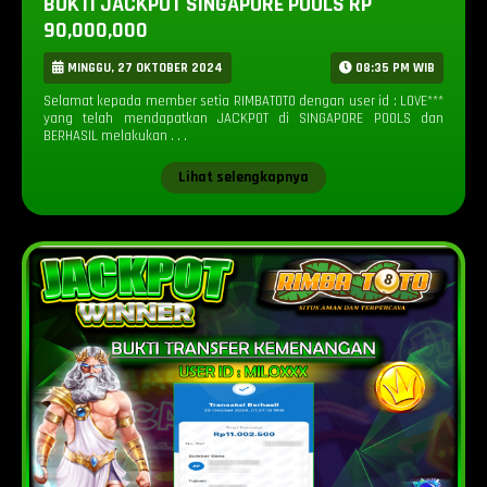
BUKTI JACKPOT SINGAPORE POOLS RP
90,000,000
MINGGU, 27 OKTOBER 2024
08:35 PM WIB
Selamat kepada member setia RIMBATOTO dengan user id : LOVE***
yang telah mendapatkan JACKPOT di SINGAPORE POOLS dan
BERHASIL melakukan . . .
Lihat selengkapnya