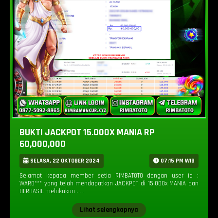
BUKTI JACKPOT 15.000X MANIA RP
60,000,000
SELASA, 22 OKTOBER 2024
07:15 PM WIB
Selamat kepada member setia RIMBATOTO dengan user id :
WARO*** yang telah mendapatkan JACKPOT di 15.000x MANIA dan
BERHASIL melakukan . . .
Lihat selengkapnya