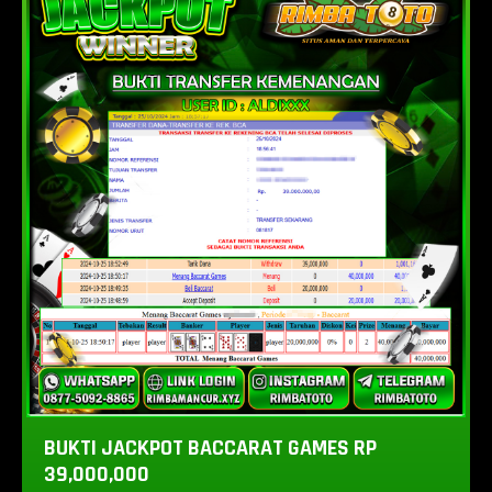
BUKTI JACKPOT BACCARAT GAMES RP
39,000,000