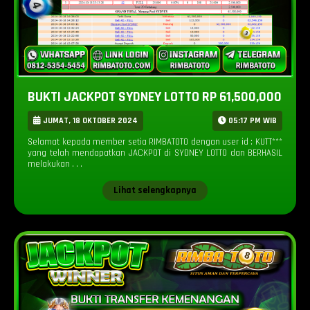
BUKTI JACKPOT SYDNEY LOTTO RP 61,500,000
JUMAT, 18 OKTOBER 2024
05:17 PM WIB
Selamat kepada member setia RIMBATOTO dengan user id : KUTT***
yang telah mendapatkan JACKPOT di SYDNEY LOTTO dan BERHASIL
melakukan . . .
Lihat selengkapnya