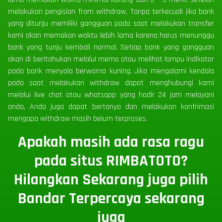
melakukan pengisian from withdraw, Tanpa terkecuali jika bank
yang ditunju memiliki gangguan pada saat melakukan transfer
kami akan memakan waktu lebih lama karena harus menunggu
bank yang tunju kembali normal. Setiap bank yang gangguan
akan di beritahukan melalui memo atau melihat lampu indikator
pada bank menyala berwarna kuning. Jika mengalami kendala
pada saat melakukan withdraw dapat menghubungi kami
melalui live chat atau whatsapp yang hadir 24 jam melayani
anda, Anda juga dapat bertanya dan melakukan konfrimasi
mengapa withdraw masih belum terproses.
Apakah masih ada rasa ragu
pada situs RIMBATOTO?
Hilangkan Sekarang juga pilih
Bandar Terpercaya sekarang
juga