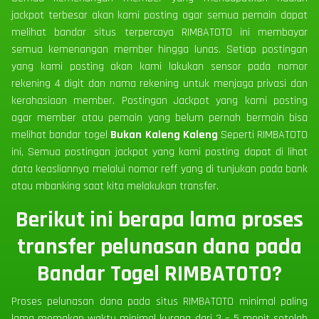
jackpot terbesar akan kami posting agar semua pemain dapat
melihat bandar situs terpercaya RIMBATOTO ini membayar
semua kemenangan member hingga lunas. Setiap postingan
yang kami posting akan kami lakukan sensor pada nomor
rekening 4 digit dan nama rekening untuk menjaga privasi dan
kerahasiaan member. Postingan Jackpot yang kami posting
agar member atau pemain yang belum pernah bermain bisa
melihat bandar togel
Bukan Kaleng Kaleng
Seperti RIMBATOTO
ini, Semua postingan jackpot yang kami posting dapat di lihat
data keasliannya melalui nomor reff yang di tunjukan pada bank
atau mbanking saat kita melakukan transfer.
Berikut ini berapa lama proses
transfer pelunasan dana pada
Bandar Togel RIMBATOTO?
Proses pelunasan dana pada situs RIMBATOTO minimal paling
lama memakan waktu minimal kurang dari 3 – 5 menit setelah