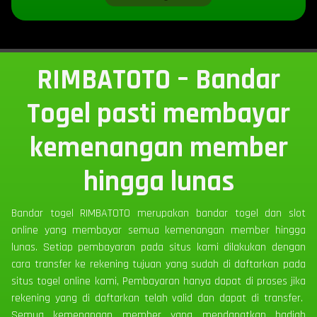
RIMBATOTO – Bandar
Togel pasti membayar
kemenangan member
hingga lunas
Bandar togel RIMBATOTO merupakan bandar togel dan slot
online yang membayar semua kemenangan member hingga
lunas. Setiap pembayaran pada situs kami dilakukan dengan
cara transfer ke rekening tujuan yang sudah di daftarkan pada
situs togel online kami, Pembayaran hanya dapat di proses jika
rekening yang di daftarkan telah valid dan dapat di transfer.
Semua kemenangan member yang mendapatkan hadiah